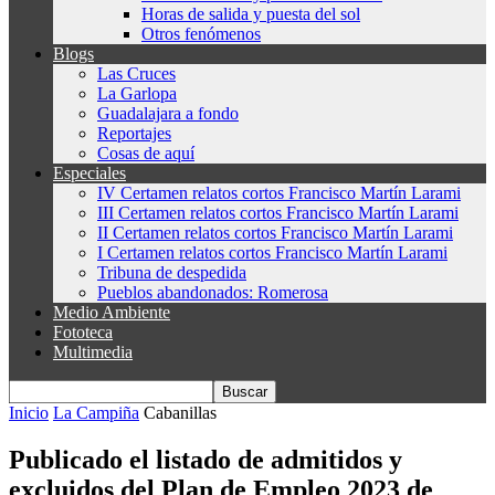
Horas de salida y puesta del sol
Otros fenómenos
Blogs
Las Cruces
La Garlopa
Guadalajara a fondo
Reportajes
Cosas de aquí
Especiales
IV Certamen relatos cortos Francisco Martín Larami
III Certamen relatos cortos Francisco Martín Larami
II Certamen relatos cortos Francisco Martín Larami
I Certamen relatos cortos Francisco Martín Larami
Tribuna de despedida
Pueblos abandonados: Romerosa
Medio Ambiente
Fototeca
Multimedia
Inicio
La Campiña
Cabanillas
Publicado el listado de admitidos y
excluidos del Plan de Empleo 2023 de