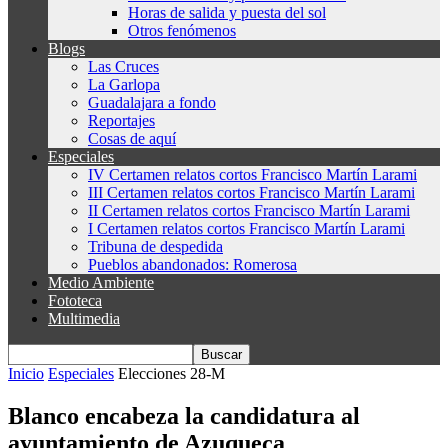
Horas de salida y puesta del sol
Otros fenómenos
Blogs
Las Cruces
La Garlopa
Guadalajara a fondo
Reportajes
Cosas de aquí
Especiales
IV Certamen relatos cortos Francisco Martín Larami
III Certamen relatos cortos Francisco Martín Larami
II Certamen relatos cortos Francisco Martín Larami
I Certamen relatos cortos Francisco Martín Larami
Tribuna de despedida
Pueblos abandonados: Romerosa
Medio Ambiente
Fototeca
Multimedia
Inicio
Especiales
Elecciones 28-M
Blanco encabeza la candidatura al
ayuntamiento de Azuqueca