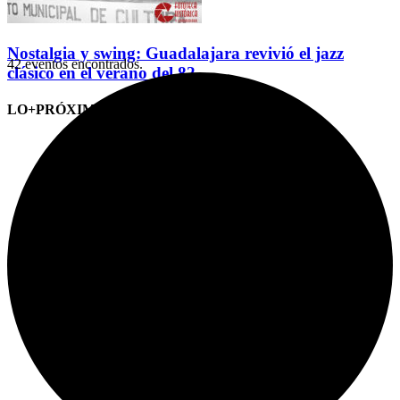
Nostalgia y swing: Guadalajara revivió el jazz
42 eventos encontrados.
clásico en el verano del 82
LO+PRÓXIMO (CITAS)