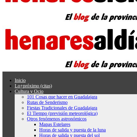
Inicio
Lo+próximo (citas)
Cultura y Ocio
101 Cosas que hacer en Guadalajara
Rutas de Senderismo
Fiestas Tradicionales de Guadalajara
El Tiempo (previsión meteorológica)
Otros fenómenos astronómicos
Mapas Estelares
Horas de salida y puesta de la luna
Horas de salida y puesta del sol