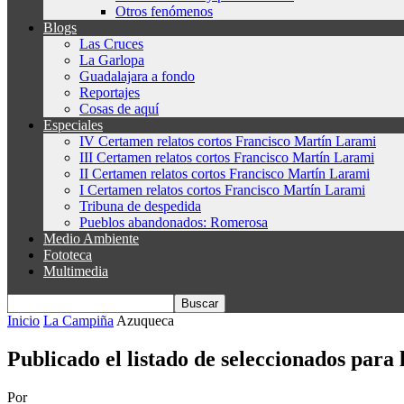
Otros fenómenos
Blogs
Las Cruces
La Garlopa
Guadalajara a fondo
Reportajes
Cosas de aquí
Especiales
IV Certamen relatos cortos Francisco Martín Larami
III Certamen relatos cortos Francisco Martín Larami
II Certamen relatos cortos Francisco Martín Larami
I Certamen relatos cortos Francisco Martín Larami
Tribuna de despedida
Pueblos abandonados: Romerosa
Medio Ambiente
Fototeca
Multimedia
Inicio
La Campiña
Azuqueca
Publicado el listado de seleccionados para
Por