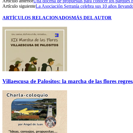
Artículo anterior
Una docena de propuestas para conocer los parques na
Artículo siguiente
La Asociación Serranía celebra sus 10 años llevando
ARTÍCULOS RELACIONADOS
MÁS DEL AUTOR
Villaescusa de Palositos: la marcha de las flores regre