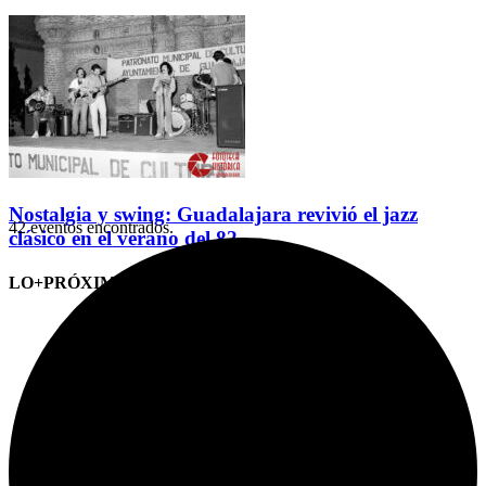
Nostalgia y swing: Guadalajara revivió el jazz
42 eventos encontrados.
clásico en el verano del 82
LO+PRÓXIMO (CITAS)