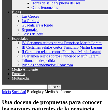
Horas de salida y puesta del sol
Otros fenómenos
Blogs
Las Cruces
La Garlopa
Guadalajara a fondo
Reportajes
Cosas de aquí
Especiales
IV Certamen relatos cortos Francisco Martín Larami
III Certamen relatos cortos Francisco Martín Larami
II Certamen relatos cortos Francisco Martín Larami
I Certamen relatos cortos Francisco Martín Larami
Tribuna de despedida
Pueblos abandonados: Romerosa
Medio Ambiente
Fototeca
Multimedia
Inicio
Sociedad
Ecología y Medio Ambiente
Una docena de propuestas para conocer
los parques naturales de la provincia