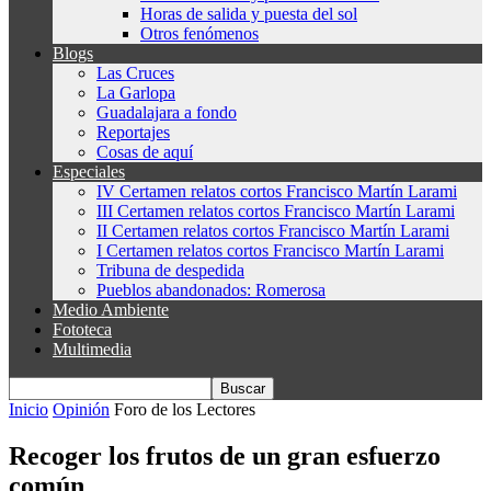
Horas de salida y puesta del sol
Otros fenómenos
Blogs
Las Cruces
La Garlopa
Guadalajara a fondo
Reportajes
Cosas de aquí
Especiales
IV Certamen relatos cortos Francisco Martín Larami
III Certamen relatos cortos Francisco Martín Larami
II Certamen relatos cortos Francisco Martín Larami
I Certamen relatos cortos Francisco Martín Larami
Tribuna de despedida
Pueblos abandonados: Romerosa
Medio Ambiente
Fototeca
Multimedia
Inicio
Opinión
Foro de los Lectores
Recoger los frutos de un gran esfuerzo
común