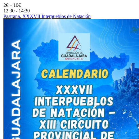
2€ – 10€
12:30
-
14:30
Pastrana. XXXVII Interpueblos de Natación