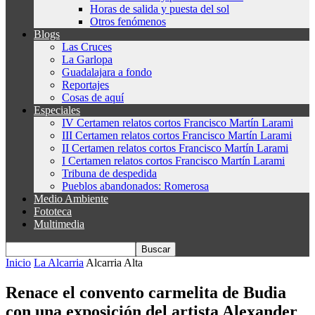
Horas de salida y puesta del sol
Otros fenómenos
Blogs
Las Cruces
La Garlopa
Guadalajara a fondo
Reportajes
Cosas de aquí
Especiales
IV Certamen relatos cortos Francisco Martín Larami
III Certamen relatos cortos Francisco Martín Larami
II Certamen relatos cortos Francisco Martín Larami
I Certamen relatos cortos Francisco Martín Larami
Tribuna de despedida
Pueblos abandonados: Romerosa
Medio Ambiente
Fototeca
Multimedia
Inicio
La Alcarria
Alcarria Alta
Renace el convento carmelita de Budia
con una exposición del artista Alexander