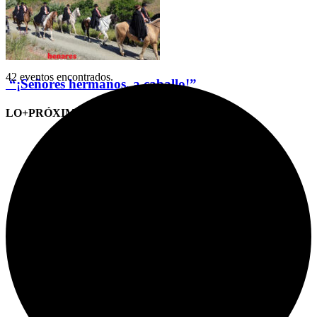
42 eventos encontrados.
“¡Señores hermanos, a caballo!”
LO+PRÓXIMO (CITAS)