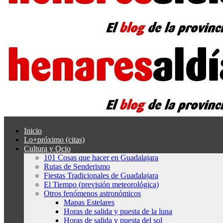
Inicio
Lo+próximo (citas)
Cultura y Ocio
101 Cosas que hacer en Guadalajara
Rutas de Senderismo
Fiestas Tradicionales de Guadalajara
El Tiempo (previsión meteorológica)
Otros fenómenos astronómicos
Mapas Estelares
Horas de salida y puesta de la luna
Horas de salida y puesta del sol