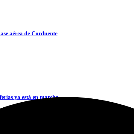
 base aérea de Corduente
 ferias ya está en marcha