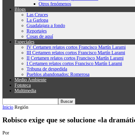
Otros fenómenos
Blogs
Las Cruces
La Garlopa
Guadalajara a fondo
Reportajes
Cosas de aquí
Especiales
IV Certamen relatos cortos Francisco Martín Larami
III Certamen relatos cortos Francisco Martín Larami
II Certamen relatos cortos Francisco Martín Larami
I Certamen relatos cortos Francisco Martín Larami
Tribuna de despedida
Pueblos abandonados: Romerosa
Medio Ambiente
Fototeca
Multimedia
Inicio
Región
Robisco exige que se solucione «la dramátic
Por