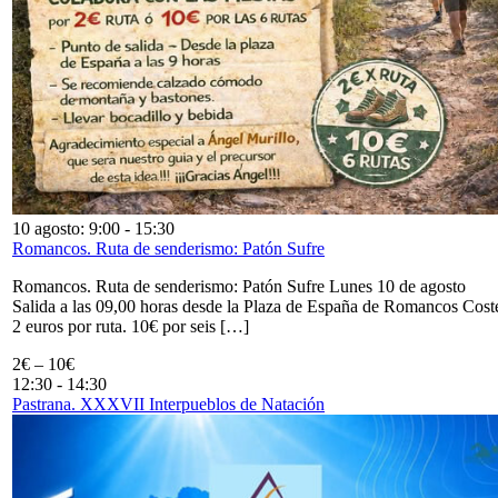
10 agosto: 9:00
-
15:30
Romancos. Ruta de senderismo: Patón Sufre
Romancos. Ruta de senderismo: Patón Sufre Lunes 10 de agosto
Salida a las 09,00 horas desde la Plaza de España de Romancos Cost
2 euros por ruta. 10€ por seis […]
2€ – 10€
12:30
-
14:30
Pastrana. XXXVII Interpueblos de Natación