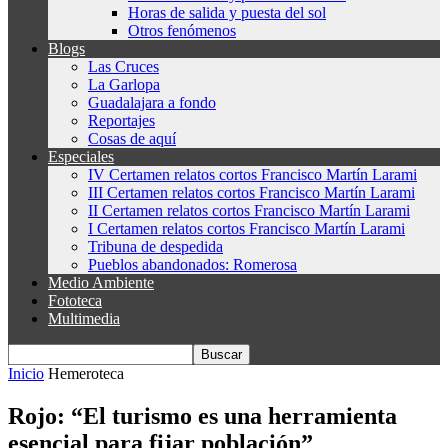
Horas de salida y puesta del sol
Otros fenómenos
Blogs
Las Cruces
La Garlopa
Guadalajara a fondo
Reportajes
Cosas de aquí
Especiales
IV Certamen relatos cortos Francisco Martín Larami
III Certamen relatos cortos Francisco Martín Larami
II Certamen relatos cortos Francisco Martín Larami
I Certamen relatos cortos Francisco Martín Larami
Tribuna de despedida
Pueblos abandonados: Romerosa
Medio Ambiente
Fototeca
Multimedia
Inicio
Hemeroteca
Rojo: “El turismo es una herramienta
esencial para fijar población”