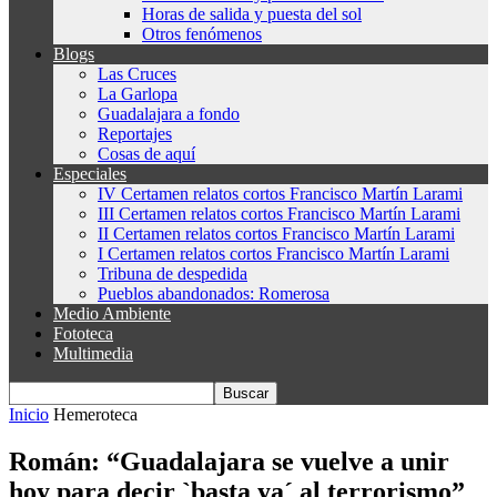
Horas de salida y puesta del sol
Otros fenómenos
Blogs
Las Cruces
La Garlopa
Guadalajara a fondo
Reportajes
Cosas de aquí
Especiales
IV Certamen relatos cortos Francisco Martín Larami
III Certamen relatos cortos Francisco Martín Larami
II Certamen relatos cortos Francisco Martín Larami
I Certamen relatos cortos Francisco Martín Larami
Tribuna de despedida
Pueblos abandonados: Romerosa
Medio Ambiente
Fototeca
Multimedia
Inicio
Hemeroteca
Román: “Guadalajara se vuelve a unir
hoy para decir `basta ya´ al terrorismo”