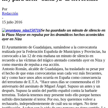
Por
Redacción
-
15 julio 2016
Se ha guardado un minuto de silencio en
la Plaza Mayor en repulsa por los dramáticos hechos acontecidos
ayer en Niza
El Ayuntamiento de Guadalajara, sumándose a la convocatoria
realizada por la Federación Española de Municipios y Provincias, ha
convocado a las 12 de esta mañana un minuto de silencio en
recuerdo a las víctimas del trágico atentado cometido ayer en Niza y
como muestra de repulsa a esa acción.
Antonio Román, alcalde de Guadalajara, ha trasladado su pesar por
el hecho de que estas convocatorias sean cada vez más frecuentes,
tal y como hace unos años ocurría en España como consecuencia
del terrorismo de E.T.A. “Hace unos días se conmemoraba el 19
aniversario del asesinato de Miguel Ángel. Supuso un antes y un
después. Supuso la unión del pueblo español contra la barbarie
terrorista. Todavía tenemos muy presente todo ello porque hemos
sufrido directamente el terror. Por eso, hoy queremos volver a
rechazarlo, independientemente de cuál sea su origen. No tiene
justificación. Acabar con la vida de una persona no tiene sentido. La