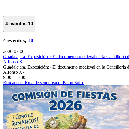
4 eventos
10
4 eventos,
10
2026-07-06
Guadalajara. Exposición: «El documento medieval en la Cancillería 
Alfonso X»
Guadalajara. Exposición: «El documento medieval en la Cancillería 
Alfonso X»
9:00
-
15:30
Romancos. Ruta de senderismo: Patón Sufre