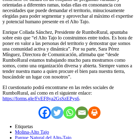
orientadas a diferentes ramas, todas ellas en consonancia con
necesidades que puede demandar el territorio, minuciosamente
elegidas para poder segmentar y aprovechar al máximo el expertise
y potencial humano presente en el Alto Tajo.
Enrique Collada Sánchez, Presidente de RumboRural, apuntaba
sobre esto que “el Alto Tajo lo construimos entre todos. Es hora de
poner en valor a las personas del territorio y demostrar que somos
una comunidad activa y dinámica”. Por su parte, Sara Pérez
Mínguez, Directora de Comunicación, afirmaba que “desde
RumboRural estamos trabajando mucho para mostrarnos como
somos, como una organización diversa y abierta. Siempre vamos a
tender nuestra mano a quien procure el bien para nuestra tierra,
buscándole un lugar con nosotros”.
El cuestionario podrá encontrarse en las redes sociales de
RumboRural, así como en el siguiente enlace:
https://forms.gle/FvEF8ya2GsSzEPys6
.
Etiquetas
Molina-Alto Tajo
Parque Natural del Alto-Tajo