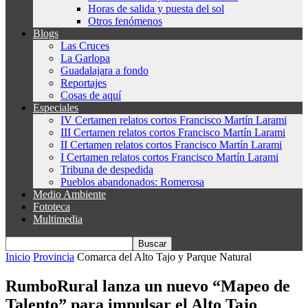
Horas de salida y puesta del sol
Otros fenómenos
Blogs
Las Cruces
La Garlopa
Guadalajara a fondo
Reportajes
Cosas de aquí
Especiales
IV Certamen relatos cortos Francisco Martín Larami
III Certamen relatos cortos Francisco Martín Larami
II Certamen relatos cortos Francisco Martín Larami
I Certamen relatos cortos Francisco Martín Larami
Tribuna de despedida
Pueblos abandonados: Romerosa
Medio Ambiente
Fototeca
Multimedia
Inicio
Provincia
Comarca del Alto Tajo y Parque Natural
RumboRural lanza un nuevo “Mapeo de
Talento” para impulsar el Alto Tajo