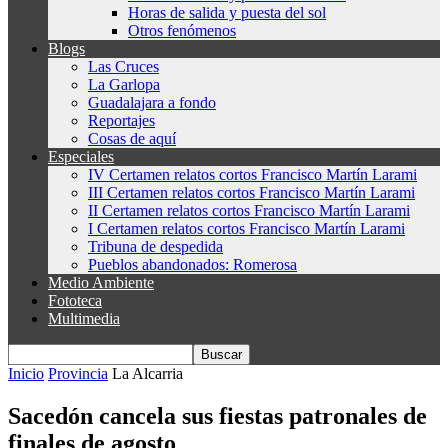
Horas de salida y puesta del sol
Otros fenómenos
Blogs
Las Cruces
La Garlopa
Guadalajara a fondo
Reportajes
Cosas de aquí
Especiales
IV Certamen relatos cortos Francisco Martín Larami
III Certamen relatos cortos Francisco Martín Larami
II Certamen relatos cortos Francisco Martín Larami
I Certamen relatos cortos Francisco Martín Larami
Tribuna de despedida
Pueblos abandonados: Romerosa
Medio Ambiente
Fototeca
Multimedia
Inicio
Provincia
La Alcarria
Sacedón cancela sus fiestas patronales de
finales de agosto