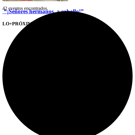
42 eventos encontrados.
“¡Señores hermanos, a caballo!”
LO+PRÓXIMO (CITAS)