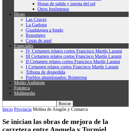
Horas de salida y puesta del sol
Otros fenómenos
Blogs
Las Cruces
La Garlopa
Guadalajara a fondo
Reportajes
Cosas de aquí
Especiales
IV Certamen relatos cortos Francisco Martín Larami
III Certamen relatos cortos Francisco Martín Larami
II Certamen relatos cortos Francisco Martín Larami
I Certamen relatos cortos Francisco Martín Larami
Tribuna de despedida
Pueblos abandonados: Romerosa
Medio Ambiente
Fototeca
Multimedia
Inicio
Provincia
Molina de Aragón y Comarca
Se inician las obras de mejora de la
carretera entre Anquela y Turmiel