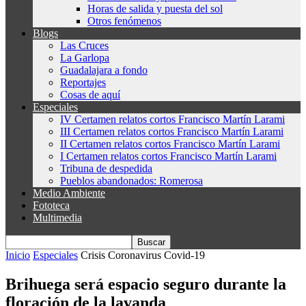
Horas de salida y puesta del sol
Otros fenómenos
Blogs
Las Cruces
La Garlopa
Guadalajara a fondo
Reportajes
Cosas de aquí
Especiales
IV Certamen relatos cortos Francisco Martín Larami
III Certamen relatos cortos Francisco Martín Larami
II Certamen relatos cortos Francisco Martín Larami
I Certamen relatos cortos Francisco Martín Larami
Tribuna de despedida
Pueblos abandonados: Romerosa
Medio Ambiente
Fototeca
Multimedia
Inicio
Especiales
Crisis Coronavirus Covid-19
Brihuega será espacio seguro durante la
floración de la lavanda