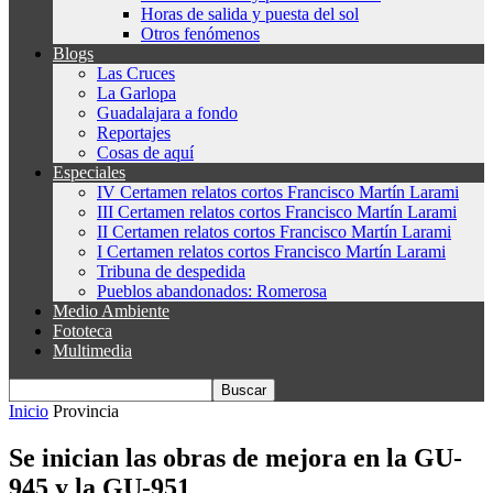
Horas de salida y puesta del sol
Otros fenómenos
Blogs
Las Cruces
La Garlopa
Guadalajara a fondo
Reportajes
Cosas de aquí
Especiales
IV Certamen relatos cortos Francisco Martín Larami
III Certamen relatos cortos Francisco Martín Larami
II Certamen relatos cortos Francisco Martín Larami
I Certamen relatos cortos Francisco Martín Larami
Tribuna de despedida
Pueblos abandonados: Romerosa
Medio Ambiente
Fototeca
Multimedia
Inicio
Provincia
Se inician las obras de mejora en la GU-
945 y la GU-951