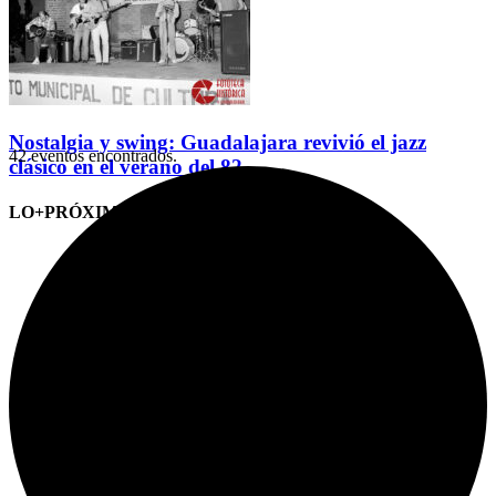
Nostalgia y swing: Guadalajara revivió el jazz
42 eventos encontrados.
clásico en el verano del 82
LO+PRÓXIMO (CITAS)