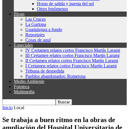
Horas de salida y puesta del sol
Otros fenómenos
Blogs
Las Cruces
La Garlopa
Guadalajara a fondo
Reportajes
Cosas de aquí
Especiales
IV Certamen relatos cortos Francisco Martín Larami
III Certamen relatos cortos Francisco Martín Larami
II Certamen relatos cortos Francisco Martín Larami
I Certamen relatos cortos Francisco Martín Larami
Tribuna de despedida
Pueblos abandonados: Romerosa
Medio Ambiente
Fototeca
Multimedia
Inicio
Local
Se trabaja a buen ritmo en la obras de
ampliación del Hospital Universitario de