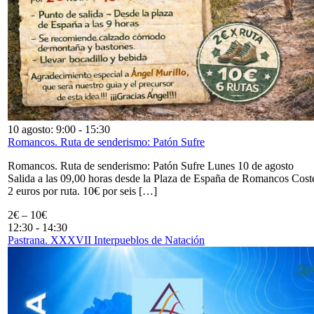
10 agosto: 9:00
-
15:30
Romancos. Ruta de senderismo: Patón Sufre
Romancos. Ruta de senderismo: Patón Sufre Lunes 10 de agosto
Salida a las 09,00 horas desde la Plaza de España de Romancos Cost
2 euros por ruta. 10€ por seis […]
2€ – 10€
12:30
-
14:30
Pastrana. XXXVII Interpueblos de Natación