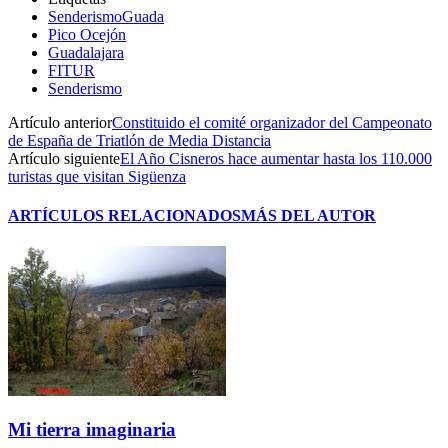
SenderismoGuada
Pico Ocejón
Guadalajara
FITUR
Senderismo
Artículo anterior
Constituido el comité organizador del Campeonato
de España de Triatlón de Media Distancia
Artículo siguiente
El Año Cisneros hace aumentar hasta los 110.000
turistas que visitan Sigüenza
ARTÍCULOS RELACIONADOS
MÁS DEL AUTOR
Mi tierra imaginaria