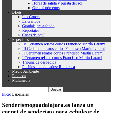
Horas de salida y puesta del sol
Otros fenómenos
Blogs
Las Cruces
La Garlopa
Guadalajara a fondo
Reportajes
Cosas de aquí
Especiales
IV Certamen relatos cortos Francisco Martín Larami
III Certamen relatos cortos Francisco Martín Larami
II Certamen relatos cortos Francisco Martín Larami
I Certamen relatos cortos Francisco Martín Larami
Tribuna de despedida
Pueblos abandonados: Romerosa
Medio Ambiente
Fototeca
Multimedia
Inicio
Especiales
Senderismoguadalajara.es lanza un
carnet de senderista para «chulear de