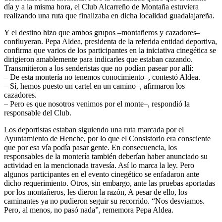
día y a la misma hora, el Club Alcarreño de Montaña estuviera
realizando una ruta que finalizaba en dicha localidad guadalajareña.
Y el destino hizo que ambos grupos –montañeros y cazadores–
confluyeran. Pepa Aldea, presidenta de la referida entidad deportiva,
confirma que varios de los participantes en la iniciativa cinegética se
dirigieron amablemente para indicarles que estaban cazando.
Transmitieron a los senderistas que no podían pasear por allí:
– De esta montería no tenemos conocimiento–, contestó Aldea.
– Sí, hemos puesto un cartel en un camino–, afirmaron los
cazadores.
– Pero es que nosotros venimos por el monte–, respondió la
responsable del Club.
Los deportistas estaban siguiendo una ruta marcada por el
Ayuntamiento de Henche, por lo que el Consistorio era consciente
que por esa vía podía pasar gente. En consecuencia, los
responsables de la montería también deberían haber anunciado su
actividad en la mencionada travesía. Así lo marca la ley. Pero
algunos participantes en el evento cinegético se enfadaron ante
dicho requerimiento. Otros, sin embargo, ante las pruebas aportadas
por los montañeros, les dieron la razón, A pesar de ello, los
caminantes ya no pudieron seguir su recorrido. “Nos desviamos.
Pero, al menos, no pasó nada”, rememora Pepa Aldea.