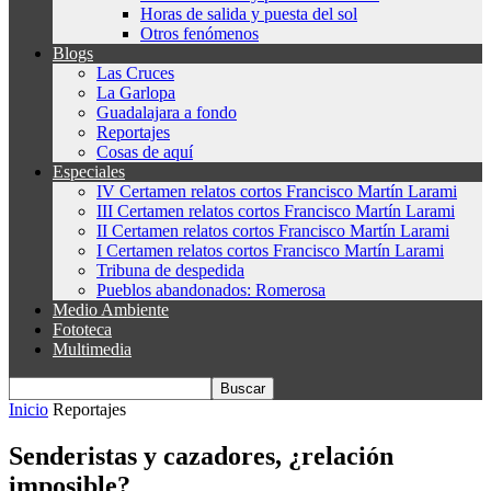
Horas de salida y puesta del sol
Otros fenómenos
Blogs
Las Cruces
La Garlopa
Guadalajara a fondo
Reportajes
Cosas de aquí
Especiales
IV Certamen relatos cortos Francisco Martín Larami
III Certamen relatos cortos Francisco Martín Larami
II Certamen relatos cortos Francisco Martín Larami
I Certamen relatos cortos Francisco Martín Larami
Tribuna de despedida
Pueblos abandonados: Romerosa
Medio Ambiente
Fototeca
Multimedia
Inicio
Reportajes
Senderistas y cazadores, ¿relación
imposible?