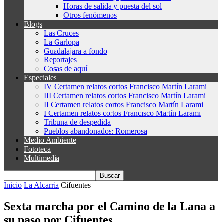
Horas de salida y puesta del sol
Otros fenómenos
Blogs
Las Cruces
La Garlopa
Guadalajara a fondo
Reportajes
Cosas de aquí
Especiales
IV Certamen relatos cortos Francisco Martín Larami
III Certamen relatos cortos Francisco Martín Larami
II Certamen relatos cortos Francisco Martín Larami
I Certamen relatos cortos Francisco Martín Larami
Tribuna de despedida
Pueblos abandonados: Romerosa
Medio Ambiente
Fototeca
Multimedia
Inicio
La Alcarria
Cifuentes
Sexta marcha por el Camino de la Lana a
su paso por Cifuentes