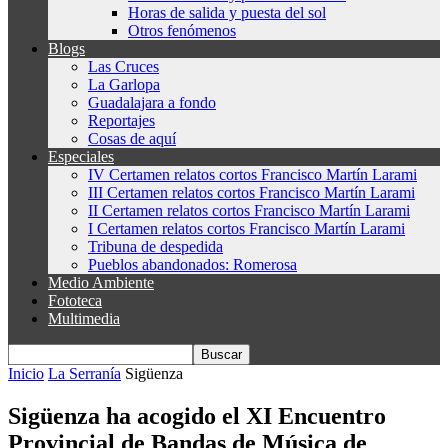
Horas de salida y puesta del sol
Otros fenómenos
Blogs
Las Cruces
La Garlopa
Guadalajara a fondo
Reportajes
Cosas de aquí
Especiales
IV Certamen relatos cortos Francisco Martín Larami
III Certamen relatos cortos Francisco Martín Larami
II Certamen relatos cortos Francisco Martín Larami
I Certamen relatos cortos Francisco Martín Larami
Tribuna de despedida
Pueblos abandonados: Romerosa
Medio Ambiente
Fototeca
Multimedia
Inicio
La Serranía
Sigüenza
Sigüenza ha acogido el XI Encuentro
Provincial de Bandas de Música de