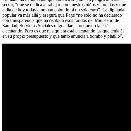
sector, “que se dedica a trabajar con nuestros niños y familias y que
a día de hoy todavía no han cobrado ni un solo euro”. La diputada
popular va más allá y asegura que Page “no solo no ha declarado
con transparencia que ha recibido esos fondos del Ministerio de
Sanidad, Servicios Sociales e Igualdad sino que no la está
ejecutando. Pero es que ni siquiera está ejecutando las que tenía él
en su propio presupuesto y que tanto anuncia a bombo y platillo”.