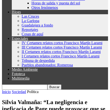
Horas de salida y puesta del sol
Otros fenómenos
Blogs
Las Cruces
La Garlopa
Guadalajara a fondo
Reportajes
Cosas de aquí
Especiales
IV Certamen relatos cortos Francisco Martín Larami
III Certamen relatos cortos Francisco Martín Larami
II Certamen relatos cortos Francisco Martín Larami
I Certamen relatos cortos Francisco Martín Larami
Tribuna de despedida
Pueblos abandonados: Romerosa
Medio Ambiente
Fototeca
Multimedia
Inicio
Sociedad
Política
Silvia Valmaña: “La negligencia e
ineficacia de Page puede provocar que se