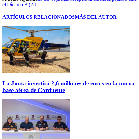
el Dínamo B (2-1)
ARTÍCULOS RELACIONADOS
MÁS DEL AUTOR
La Junta invertirá 2,6 millones de euros en la nueva
base aérea de Corduente