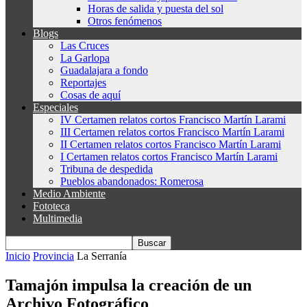
Horas de salida y puesta del sol
Otros fenómenos
Blogs
Las Cruces
La Garlopa
Guadalajara a fondo
Reportajes
Cosas de aquí
Especiales
IV Certamen relatos cortos Francisco Martín Larami
III Certamen relatos cortos Francisco Martín Larami
II Certamen relatos cortos Francisco Martín Larami
I Certamen relatos cortos Francisco Martín Larami
Tribuna de despedida
Pueblos abandonados: Romerosa
Medio Ambiente
Fototeca
Multimedia
Inicio
Provincia
La Serranía
Tamajón impulsa la creación de un
Archivo Fotográfico