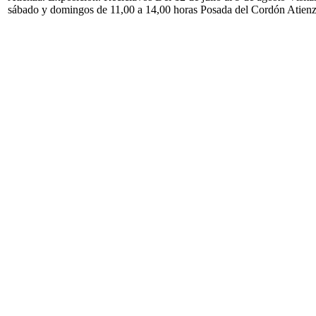
sábado y domingos de 11,00 a 14,00 horas Posada del Cordón Atien