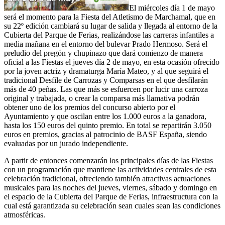
El miércoles día 1 de mayo
será el momento para la Fiesta del Atletismo de Marchamal, que en
su 22º edición cambiará su lugar de salida y llegada al entorno de la
Cubierta del Parque de Ferias, realizándose las carreras infantiles a
media mañana en el entorno del bulevar Prado Hermoso. Será el
preludio del pregón y chupinazo que dará comienzo de manera
oficial a las Fiestas el jueves día 2 de mayo, en esta ocasión ofrecido
por la joven actriz y dramaturga María Mateo, y al que seguirá el
tradicional Desfile de Carrozas y Comparsas en el que desfilarán
más de 40 peñas. Las que más se esfuercen por lucir una carroza
original y trabajada, o crear la comparsa más llamativa podrán
obtener uno de los premios del concurso abierto por el
Ayuntamiento y que oscilan entre los 1.000 euros a la ganadora,
hasta los 150 euros del quinto premio. En total se repartirán 3.050
euros en premios, gracias al patrocinio de BASF España, siendo
evaluadas por un jurado independiente.
A partir de entonces comenzarán los principales días de las Fiestas
con un programación que mantiene las actividades centrales de esta
celebración tradicional, ofreciendo también atractivas actuaciones
musicales para las noches del jueves, viernes, sábado y domingo en
el espacio de la Cubierta del Parque de Ferias, infraestructura con la
cual está garantizada su celebración sean cuales sean las condiciones
atmosféricas.