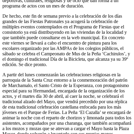
deportivas, culturales, religiosas y de ocio que dan forma a un
programa de actos con un mes de duración.
De hecho, este fin de semana previo a la celebración de los días
grandes de las Fiestas Patronales ya acogerá la celebración de
múltiples eventos contemplados en el Programa de Fiestas que el
consistorio ya está distribuyendo en las viviendas de la localidad y
que también puede consultarse en la web municipal. En concreto
este viernes se llevará a cabo el encuentro de pintura para los
escolares organizado por las AMPAs de los colegios públicos, el
sábado se celebra el Campeonato de Mus de la Peña ‘Cachirulos’, y
el domingo el tradicional Día de la Bicicleta, que alcanza ya su 39º
edición. Se dice pronto.
A partir del lunes comenzarán las celebraciones religiosas en la
parroquia de la Santa Cruz entorno a la conmemoración del patrón
de Marchamalo, el Santo Cristo de la Esperanza, con protagonismo
especial para su Hermandad, encargada de la organización de los
actos, y el martes día 30 de abril, al caer la noche, se celebrará el
tradicional alzado del Mayo, que vendrá precedido por una réplica
de esta tradicional celebración castellana enfocada para los más
jóvenes en el Parque de Ferias. La Peña ‘El Cazalla’ se encargará de
animar la noche con el reparto de chorizos y limonada para todos los
asistentes, acompañados por una charanga, que también acompañará
a los mozos y mozas que se atrevan a cargar el Mayo hasta la Plaza
Mayor, donde volverán a levantarlo con sus propias manos