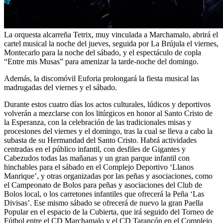
La orquesta alcarreña Tetrix, muy vinculada a Marchamalo, abrirá el
cartel musical la noche del jueves, seguida por La Brújula el viernes,
Montecarlo para la noche del sábado, y el espectáculo de copla
“Entre mis Musas” para amenizar la tarde-noche del domingo.
Además, la discomóvil Euforia prolongará la fiesta musical las
madrugadas del viernes y el sábado.
Durante estos cuatro días los actos culturales, lúdicos y deportivos
volverán a mezclarse con los litúrgicos en honor al Santo Cristo de
la Esperanza, con la celebración de las tradicionales misas y
procesiones del viernes y el domingo, tras la cual se lleva a cabo la
subasta de su Hermandad del Santo Cristo. Habrá actividades
centradas en el público infantil, con desfiles de Gigantes y
Cabezudos todas las mañanas y un gran parque infantil con
hinchables para el sábado en el Complejo Deportivo ‘Llanos
Manrique’, y otras organizadas por las peñas y asociaciones, como
el Campeonato de Bolos para peñas y asociaciones del Club de
Bolos local, o los carretones infantiles que ofrecerá la Peña ‘Las
Divisas’. Ese mismo sábado se ofrecerá de nuevo la gran Paella
Popular en el espacio de la Cubierta, que irá seguido del Torneo de
Fútbol entre el CD Marchamalo y el CD Tarancón en el Complejo