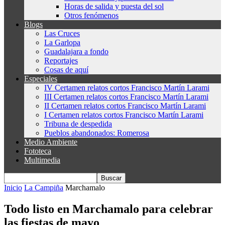
Horas de salida y puesta del sol
Otros fenómenos
Blogs
Las Cruces
La Garlopa
Guadalajara a fondo
Reportajes
Cosas de aquí
Especiales
IV Certamen relatos cortos Francisco Martín Larami
III Certamen relatos cortos Francisco Martín Larami
II Certamen relatos cortos Francisco Martín Larami
I Certamen relatos cortos Francisco Martín Larami
Tribuna de despedida
Pueblos abandonados: Romerosa
Medio Ambiente
Fototeca
Multimedia
Inicio
La Campiña
Marchamalo
Todo listo en Marchamalo para celebrar
las fiestas de mayo