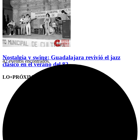
Nostalgia y swing: Guadalajara revivió el jazz
42 eventos encontrados.
clásico en el verano del 82
LO+PRÓXIMO (CITAS)