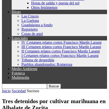
Horas de salida y puesta del sol
Otros fenómenos
Blogs
Las Cruces
La Garlopa
Guadalajara a fondo
Reportajes
Cosas de aquí
Especiales
IV Certamen relatos cortos Francisco Martín Larami
III Certamen relatos cortos Francisco Martín Larami
II Certamen relatos cortos Francisco Martín Larami
I Certamen relatos cortos Francisco Martín Larami
Tribuna de despedida
Pueblos abandonados: Romerosa
Medio Ambiente
Fototeca
Multimedia
Inicio
Sociedad
Sucesos
Tres detenidos por cultivar marihuana en
Albalate de Zorita