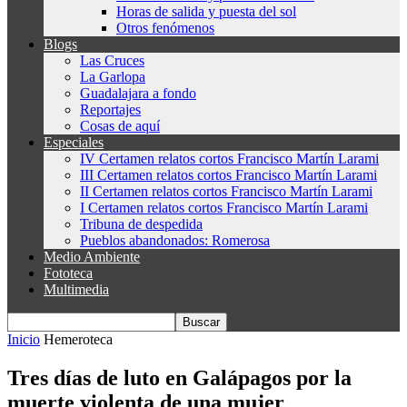
Horas de salida y puesta del sol
Otros fenómenos
Blogs
Las Cruces
La Garlopa
Guadalajara a fondo
Reportajes
Cosas de aquí
Especiales
IV Certamen relatos cortos Francisco Martín Larami
III Certamen relatos cortos Francisco Martín Larami
II Certamen relatos cortos Francisco Martín Larami
I Certamen relatos cortos Francisco Martín Larami
Tribuna de despedida
Pueblos abandonados: Romerosa
Medio Ambiente
Fototeca
Multimedia
Inicio
Hemeroteca
Tres días de luto en Galápagos por la
muerte violenta de una mujer