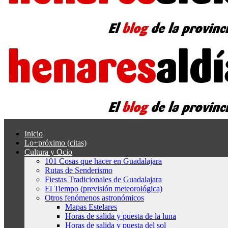
Inicio
Lo+próximo (citas)
Cultura y Ocio
101 Cosas que hacer en Guadalajara
Rutas de Senderismo
Fiestas Tradicionales de Guadalajara
El Tiempo (previsión meteorológica)
Otros fenómenos astronómicos
Mapas Estelares
Horas de salida y puesta de la luna
Horas de salida y puesta del sol