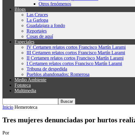
Otros fenómenos
Blogs
Las Cruces
La Garlopa
Guadalajara a fondo
Reportajes
Cosas de aquí
Especiales
IV Certamen relatos cortos Francisco Martín Larami
III Certamen relatos cortos Francisco Martín Larami
II Certamen relatos cortos Francisco Martín Larami
I Certamen relatos cortos Francisco Martín Larami
Tribuna de despedida
Pueblos abandonados: Romerosa
Medio Ambiente
Fototeca
Multimedia
Inicio
Hemeroteca
Tres mujeres denunciadas por hurtos realiz
Por