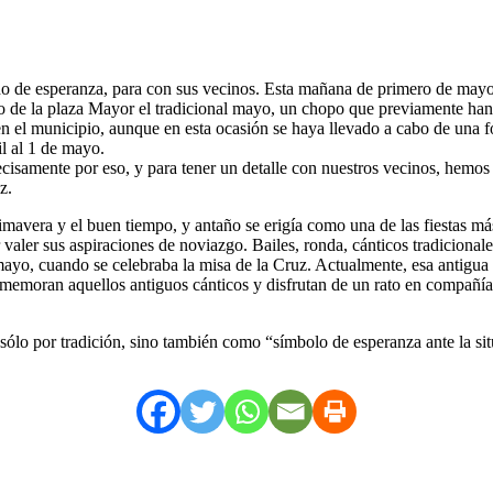
do de esperanza, para con sus vecinos. Esta mañana de primero de mayo
 de la plaza Mayor el tradicional mayo, un chopo que previamente han re
n el municipio, aunque en esta ocasión se haya llevado a cabo de una fo
il al 1 de mayo.
recisamente por eso, y para tener un detalle con nuestros vecinos, hemos 
z.
primavera y el buen tiempo, y antaño se erigía como una de las fiestas
aler sus aspiraciones de noviazgo. Bailes, ronda, cánticos tradicionales
mayo, cuando se celebraba la misa de la Cruz. Actualmente, esa antigua 
rememoran aquellos antiguos cánticos y disfrutan de un rato en compañí
o sólo por tradición, sino también como “símbolo de esperanza ante la 