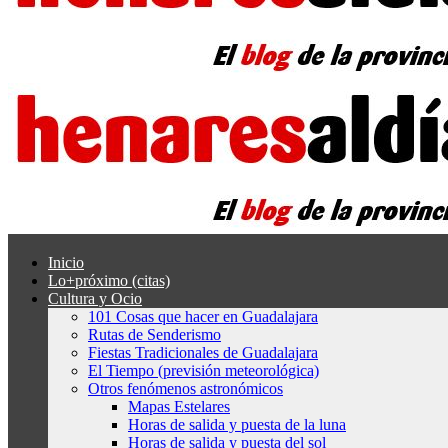
Inicio
Lo+próximo (citas)
Cultura y Ocio
101 Cosas que hacer en Guadalajara
Rutas de Senderismo
Fiestas Tradicionales de Guadalajara
El Tiempo (previsión meteorológica)
Otros fenómenos astronómicos
Mapas Estelares
Horas de salida y puesta de la luna
Horas de salida y puesta del sol