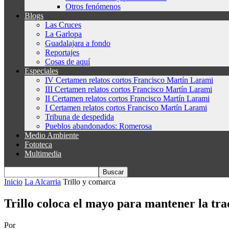
Otros fenómenos
Blogs
Las Cruces
La Garlopa
Guadalajara a fondo
Reportajes
Cosas de aquí
Especiales
IV Certamen relatos cortos Francisco Martín Larami
III Certamen relatos cortos Francisco Martín Larami
II Certamen relatos cortos Francisco Martín Larami
I Certamen relatos cortos Francisco Martín Larami
Tribuna de despedida
Pueblos abandonados: Romerosa
Medio Ambiente
Fototeca
Multimedia
Inicio
La Alcarria
Trillo y comarca
Trillo coloca el mayo para mantener la tra
Por