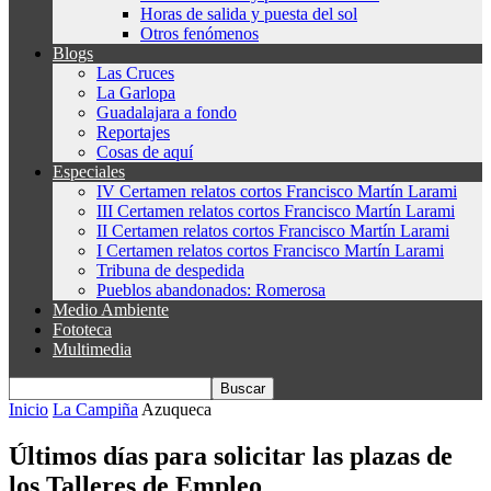
Horas de salida y puesta del sol
Otros fenómenos
Blogs
Las Cruces
La Garlopa
Guadalajara a fondo
Reportajes
Cosas de aquí
Especiales
IV Certamen relatos cortos Francisco Martín Larami
III Certamen relatos cortos Francisco Martín Larami
II Certamen relatos cortos Francisco Martín Larami
I Certamen relatos cortos Francisco Martín Larami
Tribuna de despedida
Pueblos abandonados: Romerosa
Medio Ambiente
Fototeca
Multimedia
Inicio
La Campiña
Azuqueca
Últimos días para solicitar las plazas de
los Talleres de Empleo