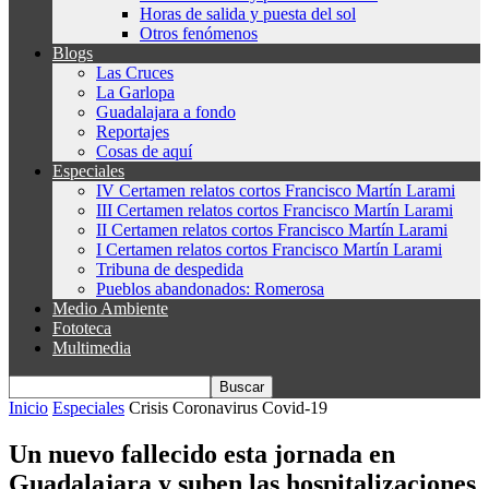
Horas de salida y puesta del sol
Otros fenómenos
Blogs
Las Cruces
La Garlopa
Guadalajara a fondo
Reportajes
Cosas de aquí
Especiales
IV Certamen relatos cortos Francisco Martín Larami
III Certamen relatos cortos Francisco Martín Larami
II Certamen relatos cortos Francisco Martín Larami
I Certamen relatos cortos Francisco Martín Larami
Tribuna de despedida
Pueblos abandonados: Romerosa
Medio Ambiente
Fototeca
Multimedia
Inicio
Especiales
Crisis Coronavirus Covid-19
Un nuevo fallecido esta jornada en
Guadalajara y suben las hospitalizaciones