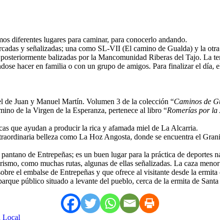
os diferentes lugares para caminar, para conocerlo andando.
marcadas y señalizadas; una como SL-VII (El camino de Gualda) y la ot
 y posteriormente balizadas por la Mancomunidad Riberas del Tajo. La terc
ndose hacer en familia o con un grupo de amigos. Para finalizar el día, e
l de Juan y Manuel Martín. Volumen 3 de la colección “
Caminos de G
no de la Virgen de la Esperanza, pertenece al libro “
Romerías por la 
cas que ayudan a producir la rica y afamada miel de La Alcarria.
aordinaria belleza como La Hoz Angosta, donde se encuentra el Granillo
l pantano de Entrepeñas; es un buen lugar para la práctica de deportes n
erismo, como muchas rutas, algunas de ellas señalizadas. La caza menor
bre el embalse de Entrepeñas y que ofrece al visitante desde la ermita 
rque público situado a levante del pueblo, cerca de la ermita de Santa 
a Local