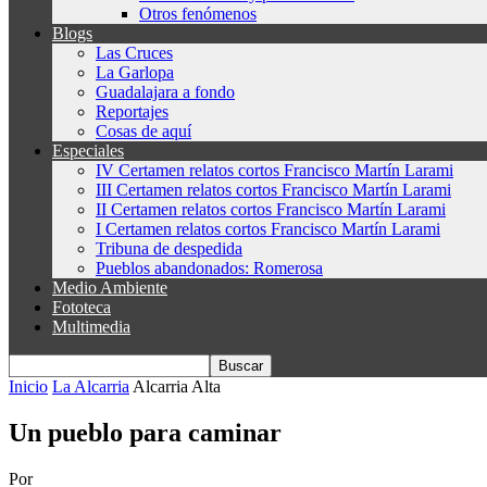
Otros fenómenos
Blogs
Las Cruces
La Garlopa
Guadalajara a fondo
Reportajes
Cosas de aquí
Especiales
IV Certamen relatos cortos Francisco Martín Larami
III Certamen relatos cortos Francisco Martín Larami
II Certamen relatos cortos Francisco Martín Larami
I Certamen relatos cortos Francisco Martín Larami
Tribuna de despedida
Pueblos abandonados: Romerosa
Medio Ambiente
Fototeca
Multimedia
Inicio
La Alcarria
Alcarria Alta
Un pueblo para caminar
Por