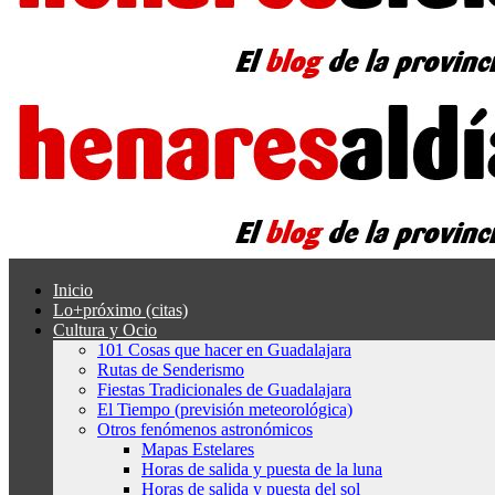
Inicio
Lo+próximo (citas)
Cultura y Ocio
101 Cosas que hacer en Guadalajara
Rutas de Senderismo
Fiestas Tradicionales de Guadalajara
El Tiempo (previsión meteorológica)
Otros fenómenos astronómicos
Mapas Estelares
Horas de salida y puesta de la luna
Horas de salida y puesta del sol