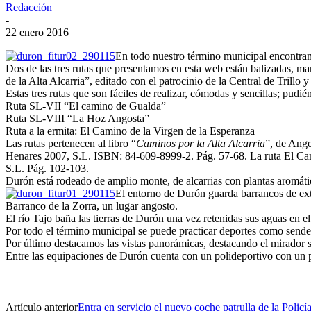
Redacción
-
22 enero 2016
En todo nuestro término municipal encontram
Dos de las tres rutas que presentamos en esta web están balizadas, 
de la Alta Alcarria”, editado con el patrocinio de la Central de Trillo
Estas tres rutas que son fáciles de realizar, cómodas y sencillas; pudié
Ruta SL-VII “El camino de Gualda”
Ruta SL-VIII “La Hoz Angosta”
Ruta a la ermita: El Camino de la Virgen de la Esperanza
Las rutas pertenecen al libro “
Caminos por la Alta Alcarria
”, de Ange
Henares 2007, S.L. ISBN: 84-609-8999-2. Pág. 57-68. La ruta El Cami
S.L. Pág. 102-103.
Durón está rodeado de amplio monte, de alcarrias con plantas aromáti
El entorno de Durón guarda barrancos de extr
Barranco de la Zorra, un lugar angosto.
El río Tajo baña las tierras de Durón una vez retenidas sus aguas en e
Por todo el término municipal se puede practicar deportes como send
Por último destacamos las vistas panorámicas, destacando el mirador so
Entre las equipaciones de Durón cuenta con un polideportivo con un pa
Artículo anterior
Entra en servicio el nuevo coche patrulla de la Policí