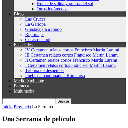
Horas de salida y puesta del sol
Otros fenómenos
Blogs
Las Cruces
La Garlopa
Guadalajara a fondo
Reportajes
Cosas de aquí
Especiales
IV Certamen relatos cortos Francisco Martín Larami
III Certamen relatos cortos Francisco Martín Larami
II Certamen relatos cortos Francisco Martín Larami
I Certamen relatos cortos Francisco Martín Larami
Tribuna de despedida
Pueblos abandonados: Romerosa
Medio Ambiente
Fototeca
Multimedia
Inicio
Provincia
La Serranía
Una Serranía de película