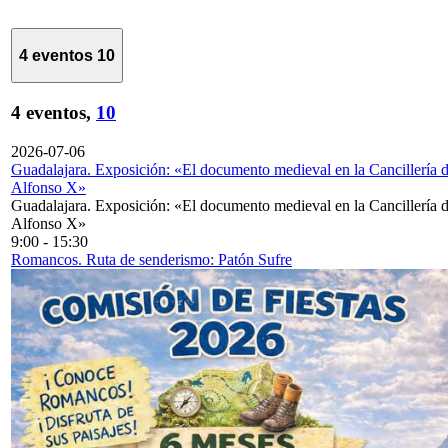
4 eventos
10
4 eventos,
10
2026-07-06
Guadalajara. Exposición: «El documento medieval en la Cancillería 
Alfonso X»
Guadalajara. Exposición: «El documento medieval en la Cancillería 
Alfonso X»
9:00
-
15:30
Romancos. Ruta de senderismo: Patón Sufre