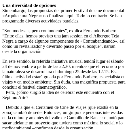
Una diversidad de opciones
Sin embargo, las propuestas del primer Festival de cine documental
«Arquitectura Negra» no finalizan aquí. Todo lo contrario. Se han
programado diversas actividades paralelas.
“Son modestas, pero contundentes”, explica Fernando Barbero.
“Entre ellas, hemos previsto una jam session en el Albergue Teja
Negra a cargo de algunos componentes de «Contrabandeando», así
como un revitalizador y divertido paseo por el bosque”, narran
desde la organización.
En este sentido, la referida iniciativa musical tendrá lugar el sábado
24 de noviembre a partir de las 22.30, mientras que el recorrido por
la naturaleza se desarrollará el domingo 25 desde las 12.15. Esta
última actividad estará guiada por Fernando Barbero, especialista en
viajes y en medio ambiente. Sin duda, una magnífica propuesta para
concluir el festival cinematográfico.
– Pero, ¿cómo surgió la idea de celebrar este encuentro con el
Séptimo Arte?
– Debido a que el Certamen de Cine de Viajes [que existía en la
zona] cambió de sede. Entonces, un grupo de personas interesadas
en la cultura y amantes del valle de Campillo de Ranas se juntó para
sacar adelante un proyecto que tuviera como máxima lo social y lo
medioambiental –confirman desde la organización.