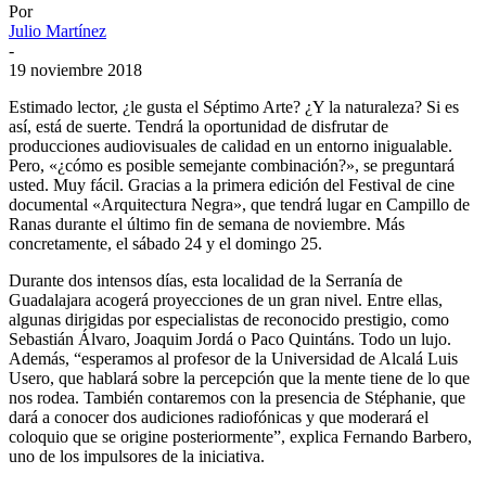
Por
Julio Martínez
-
19 noviembre 2018
Estimado lector, ¿le gusta el Séptimo Arte? ¿Y la naturaleza? Si es
así, está de suerte. Tendrá la oportunidad de disfrutar de
producciones audiovisuales de calidad en un entorno inigualable.
Pero, «¿cómo es posible semejante combinación?», se preguntará
usted. Muy fácil. Gracias a la primera edición del Festival de cine
documental «Arquitectura Negra», que tendrá lugar en Campillo de
Ranas durante el último fin de semana de noviembre. Más
concretamente, el sábado 24 y el domingo 25.
Durante dos intensos días, esta localidad de la Serranía de
Guadalajara acogerá proyecciones de un gran nivel. Entre ellas,
algunas dirigidas por especialistas de reconocido prestigio, como
Sebastián Álvaro, Joaquim Jordá o Paco Quintáns. Todo un lujo.
Además, “esperamos al profesor de la Universidad de Alcalá Luis
Usero, que hablará sobre la percepción que la mente tiene de lo que
nos rodea. También contaremos con la presencia de Stéphanie, que
dará a conocer dos audiciones radiofónicas y que moderará el
coloquio que se origine posteriormente”, explica Fernando Barbero,
uno de los impulsores de la iniciativa.