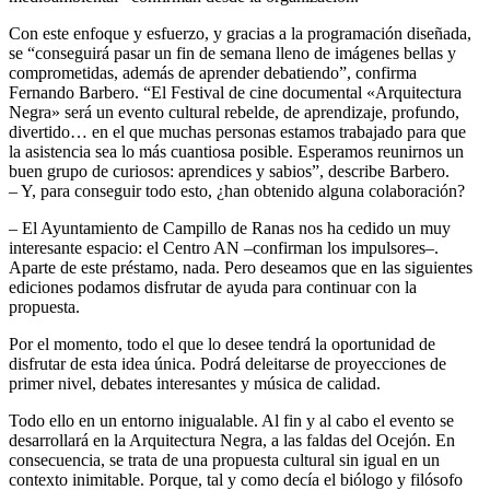
Con este enfoque y esfuerzo, y gracias a la programación diseñada,
se “conseguirá pasar un fin de semana lleno de imágenes bellas y
comprometidas, además de aprender debatiendo”, confirma
Fernando Barbero. “El Festival de cine documental «Arquitectura
Negra» será un evento cultural rebelde, de aprendizaje, profundo,
divertido… en el que muchas personas estamos trabajado para que
la asistencia sea lo más cuantiosa posible. Esperamos reunirnos un
buen grupo de curiosos: aprendices y sabios”, describe Barbero.
– Y, para conseguir todo esto, ¿han obtenido alguna colaboración?
– El Ayuntamiento de Campillo de Ranas nos ha cedido un muy
interesante espacio: el Centro AN –confirman los impulsores–.
Aparte de este préstamo, nada. Pero deseamos que en las siguientes
ediciones podamos disfrutar de ayuda para continuar con la
propuesta.
Por el momento, todo el que lo desee tendrá la oportunidad de
disfrutar de esta idea única. Podrá deleitarse de proyecciones de
primer nivel, debates interesantes y música de calidad.
Todo ello en un entorno inigualable. Al fin y al cabo el evento se
desarrollará en la Arquitectura Negra, a las faldas del Ocejón. En
consecuencia, se trata de una propuesta cultural sin igual en un
contexto inimitable. Porque, tal y como decía el biólogo y filósofo