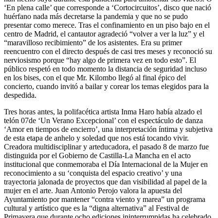
‘En plena calle’ que corresponde a ‘Cortocircuitos’, disco que nació
huérfano nada más decretarse la pandemia y que no se pudo
presentar como merece. Tras el confinamiento en un piso bajo en el
centro de Madrid, el cantautor agradeció “volver a ver la luz” y el
“maravilloso recibimiento” de los asistentes. Era su primer
reencuentro con el directo después de casi tres meses y reconoció su
nerviosismo porque “hay algo de primera vez en todo esto”. El
público respetó en todo momento la distancia de seguridad incluso
en los bises, con el que Mr. Kilombo llegó al final épico del
concierto, cuando invitó a bailar y corear los temas elegidos para la
despedida.
Tres horas antes, la polifacética artista Inma Haro había alzado el
telón 07de ‘Un Verano Excepcional’ con el espectáculo de danza
‘Amor en tiempos de encierro’, una interpretación íntima y subjetiva
de esta etapa de anhelo y soledad que nos está tocando vivir.
Creadora multidisciplinar y arteducadora, el pasado 8 de marzo fue
distinguida por el Gobierno de Castilla-La Mancha en el acto
institucional que conmemoraba el Día Internacional de la Mujer en
reconocimiento a su ‘conquista del espacio creativo’ y una
trayectoria jalonada de proyectos que dan visibilidad al papel de la
mujer en el arte. Juan Antonio Perojo valora la apuesta del
Ayuntamiento por mantener “contra viento y marea” un programa
cultural y artístico que es la “digna alternativa” al Festival de
Primavera que durante ocho ediciones ininterrumpidas ha celebrado