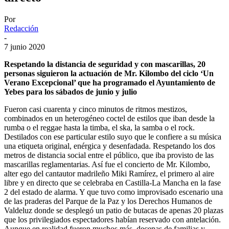
Por
Redacción
-
7 junio 2020
Respetando la distancia de seguridad y con mascarillas, 20
personas siguieron la actuación de Mr. Kilombo del ciclo ‘Un
Verano Excepcional’ que ha programado el Ayuntamiento de
Yebes para los sábados de junio y julio
Fueron casi cuarenta y cinco minutos de ritmos mestizos,
combinados en un heterogéneo coctel de estilos que iban desde la
rumba o el reggae hasta la timba, el ska, la samba o el rock.
Destilados con ese particular estilo suyo que le confiere a su música
una etiqueta original, enérgica y desenfadada. Respetando los dos
metros de distancia social entre el público, que iba provisto de las
mascarillas reglamentarias. Así fue el concierto de Mr. Kilombo,
alter ego del cantautor madrileño Miki Ramírez, el primero al aire
libre y en directo que se celebraba en Castilla-La Mancha en la fase
2 del estado de alarma. Y que tuvo como improvisado escenario una
de las praderas del Parque de la Paz y los Derechos Humanos de
Valdeluz donde se desplegó un patio de butacas de apenas 20 plazas
que los privilegiados espectadores habían reservado con antelación.
Aunque en realidad fueron muchos más, decenas de familias y