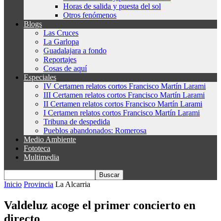
Horas de salida y puesta del sol
Otros fenómenos
Blogs
Las Cruces
La Garlopa
Guadalajara a fondo
Reportajes
Cosas de aquí
Especiales
IV Certamen relatos cortos Francisco Martín Larami
III Certamen relatos cortos Francisco Martín Larami
II Certamen relatos cortos Francisco Martín Larami
I Certamen relatos cortos Francisco Martín Larami
Tribuna de despedida
Pueblos abandonados: Romerosa
Medio Ambiente
Fototeca
Multimedia
Inicio
Provincia
La Alcarria
Valdeluz acoge el primer concierto en
directo