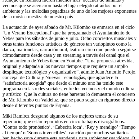
vecinos que se acercaron hasta el lugar elegido atraídos por el
ambiente y las melodías pegadizas de uno de los mejores exponentes
de la música mestiza de nuestro país.
La actuación de ayer sábado de Mr. Kilombo se enmarca en el ciclo
‘Un Verano Excepcional’ que ha programado el Ayuntamiento de
Yebes para los sábados de junio y julio. Ocho conciertos musicales y
otras tantas funciones artísticas de géneros tan variopintos como la
danza, marionetas, narración oral, teatro o circo que pueden seguirse
cómodamente desde casa y en streaming a través del canal que el
Ayuntamiento de Yebes tiene en Youtube. “Una propuesta atrevida,
original y adaptada a los nuevos tiempos que requiere un amplio
despliegue tecnológico y organizativo”, admite Juan Antonio Perojo,
concejal de Cultura y Nuevas Tecnologías, que agradece la
“satisfactoria acogida” que desde el minuto uno ha tenido este
programa en las redes sociales, entre los vecinos y el mundo cultural
y artístico. Que la cultura no tiene barreras lo demuestra el concierto
de Mr. Kilombo en Valdeluz, que se pudo seguir en riguroso directo
desde diferentes puntos de España.
Miki Ramírez desgranó algunos de los mejores temas de su
repertorio, que están repartidos en cinco trabajos discográficos.
‘Contra todo pronóstico’, ‘Cabecita loca’, ‘Rey y mendigo’ ‘Tiempo
al tiempo’ o ‘Somos invencibles’, canción que muchos sanitarios
han hecho suya durante esta pandemia para ambientar sus vídeos. O