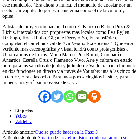
este municipio. “Era ahora o nunca, el momento de apostar por un
sector tan vapuleado por esta pandemia como el de la cultura”,
opina.
Artistas de proyección nacional como El Kanka o Rubén Pozo &
Lichis, intercalados con propuestas más locales como Eva Ryjlen,
Dr. Sapo, Rock Rialto, Gigante Derry o Yo, Estratosférico,
completan el cartel musical de ‘Un Verano Excepcional’. Que en su
vertiente más escenográfica y visual tendrá como protagonistas a
Ultramarinos de Lucas, Marta Marco, Pep Bruno, Compañía
Antártica, Estrella Ortiz o Flamenco Vivo. Arte y cultura en estado
puro para los sábados de junio y julio desde Valdeluz para el mundo
en dos funciones en directo y a través de Youtube: una a las cinco de
la tarde y otra a las ocho. Para unos pocos elegidos in situ y para la
inmensa mayoría sin moverse de casa.
Etiquetas
Yebes
Valdeluz
Artículo anterior
Que se puede hacer en la Fase 3
Artículo siguiente
A partir de hoy el registro municipal amplia su