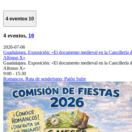
4 eventos
10
4 eventos,
10
2026-07-06
Guadalajara. Exposición: «El documento medieval en la Cancillería 
Alfonso X»
Guadalajara. Exposición: «El documento medieval en la Cancillería 
Alfonso X»
9:00
-
15:30
Romancos. Ruta de senderismo: Patón Sufre