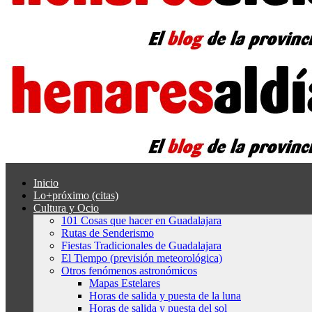
Inicio
Lo+próximo (citas)
Cultura y Ocio
101 Cosas que hacer en Guadalajara
Rutas de Senderismo
Fiestas Tradicionales de Guadalajara
El Tiempo (previsión meteorológica)
Otros fenómenos astronómicos
Mapas Estelares
Horas de salida y puesta de la luna
Horas de salida y puesta del sol