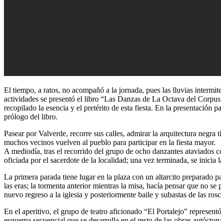
El tiempo, a ratos, no acompañó a la jornada, pues las lluvias interm
actividades se presentó el libro “Las Danzas de La Octava del Corpu
recopilado la esencia y el pretérito de esta fiesta. En la presentación p
prólogo del libro.
Pasear por Valverde, recorre sus calles, admirar la arquitectura negra
muchos vecinos vuelven al pueblo para participar en la fiesta mayor.
A mediodía, tras el recorrido del grupo de ocho danzantes ataviados con
oficiada por el sacerdote de la localidad; una vez terminada, se inici
La primera parada tiene lugar en la plaza con un altarcito preparado 
las eras; la tormenta anterior mientras la misa, hacía pensar que no se
nuevo regreso a la iglesia y posteriormente baile y subastas de las rosc
En el aperitivo, el grupo de teatro aficionado “El Portalejo” represen
esquema secuencial que se desarrolla en el resto de las obras autócton