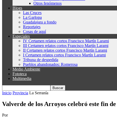
Otros fenómenos
Blogs
Las Cruces
La Garlopa
Guadalajara a fondo
Reportajes
Cosas de aquí
Especiales
IV Certamen relatos cortos Francisco Martín Larami
III Certamen relatos cortos Francisco Martín Larami
II Certamen relatos cortos Francisco Martín Larami
I Certamen relatos cortos Francisco Martín Larami
Tribuna de despedida
Pueblos abandonados: Romerosa
Medio Ambiente
Fototeca
Multimedia
Inicio
Provincia
La Serranía
Valverde de los Arroyos celebró este fin d
Por