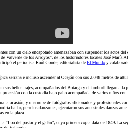
itentes con un cielo encapotado amenazaban con suspender los actos del 
s de Valverde de los Arroyos”, de los historiadores locales José Marí
articipó el periodista Raúl Conde, editorialista de
El Mundo
y colaborad
 típica serrana e incluso ascender al Ocejón con sus 2.048 metros de altu
 sus bellos trajes, acompañados del Botarga y el tamboril llegan a la pl
a la procesión con la custodia bajo palio acompañada de varios niños con
para la ocasión, y una nube de fotógrafos aficionados y profesionales c
 podría bailar, pero los danzantes, ejecutaron sus ancestrales danzas ant
as en la plaza.
tó la “Loa del pastor y el galán”, cuya primera copia data de 1849. La 
as de Valverde.