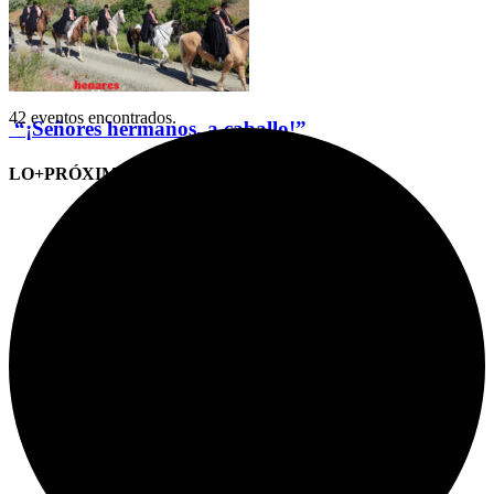
42 eventos encontrados.
“¡Señores hermanos, a caballo!”
LO+PRÓXIMO (CITAS)