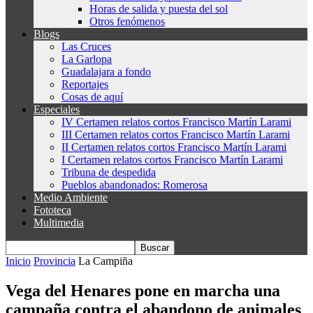
Horas de salida y puesta del sol
Otros fenómenos
Blogs
Las Cruces
La Garlopa
Guadalajara a fondo
Reportajes
Cosas de aquí
Especiales
IV Certamen relatos cortos Francisco Martín Larami
III Certamen relatos cortos Francisco Martín Larami
II Certamen relatos cortos Francisco Martín Larami
I Certamen relatos cortos Francisco Martín Larami
Tribuna de despedida
Pueblos abandonados: Romerosa
Medio Ambiente
Fototeca
Multimedia
Inicio
Provincia
La Campiña
Vega del Henares pone en marcha una
campaña contra el abandono de animales