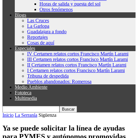
Horas de salida y puesta del sol
Otros fenómenos
Blogs
Las Cruces
La Garlopa
Guadalajara a fondo
Reportajes
Cosas de aquí
Especiales
IV Certamen relatos cortos Francisco Martín Larami
III Certamen relatos cortos Francisco Martín Larami
II Certamen relatos cortos Francisco Martín Larami
I Certamen relatos cortos Francisco Martín Larami
Tribuna de despedida
Pueblos abandonados: Romerosa
Medio Ambiente
Fototeca
Multimedia
Inicio
La Serranía
Sigüenza
Ya se puede solicitar la línea de ayudas
para PYMES y autónomos promovidas