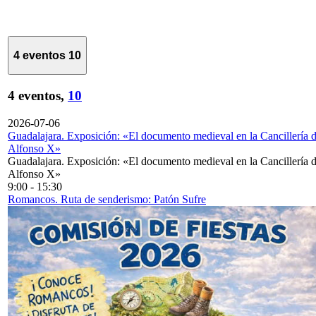
4 eventos
10
4 eventos,
10
2026-07-06
Guadalajara. Exposición: «El documento medieval en la Cancillería 
Alfonso X»
Guadalajara. Exposición: «El documento medieval en la Cancillería 
Alfonso X»
9:00
-
15:30
Romancos. Ruta de senderismo: Patón Sufre