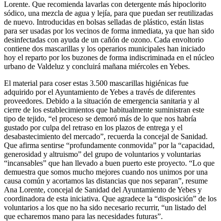
Lorente. Que recomienda lavarlas con detergente más hipoclorito
sódico, una mezcla de agua y lejía, para que puedan ser reutilizadas
de nuevo. Introducidas en bolsas selladas de plástico, están listas
para ser usadas por los vecinos de forma inmediata, ya que han sido
desinfectadas con ayuda de un cañón de ozono. Cada envoltorio
contiene dos mascarillas y los operarios municipales han iniciado
hoy el reparto por los buzones de forma indiscriminada en el núcleo
urbano de Valdeluz y concluirá mañana miércoles en Yebes.
El material para coser estas 3.500 mascarillas higiénicas fue
adquirido por el Ayuntamiento de Yebes a través de diferentes
proveedores. Debido a la situación de emergencia sanitaria y al
cierre de los establecimientos que habitualmente suministran este
tipo de tejido, “el proceso se demoró más de lo que nos habría
gustado por culpa del retraso en los plazos de entrega y el
desabastecimiento del mercado”, recuerda la concejal de Sanidad.
Que afirma sentirse “profundamente conmovida” por la “capacidad,
generosidad y altruismo” del grupo de voluntarios y voluntarias
“incansables” que han llevado a buen puerto este proyecto. “Lo que
demuestra que somos mucho mejores cuando nos unimos por una
causa común y acortamos las distancias que nos separan”, resume
Ana Lorente, concejal de Sanidad del Ayuntamiento de Yebes y
coordinadora de esta iniciativa. Que agradece la “disposición” de los
voluntarios a los que no ha sido necesario recurrir, “un listado del
que echaremos mano para las necesidades futuras”.