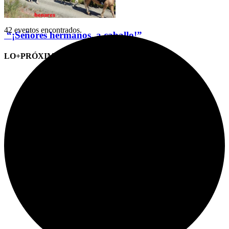
42 eventos encontrados.
“¡Señores hermanos, a caballo!”
LO+PRÓXIMO (CITAS)