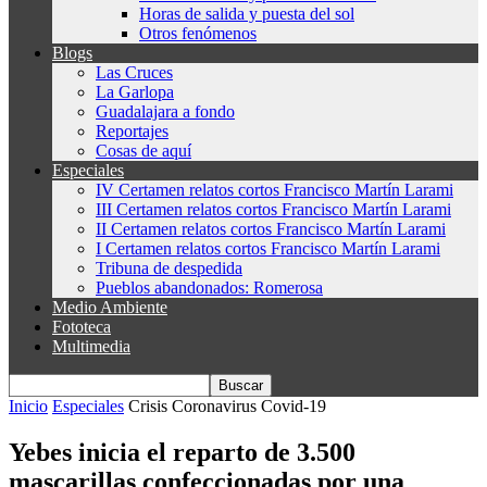
Horas de salida y puesta del sol
Otros fenómenos
Blogs
Las Cruces
La Garlopa
Guadalajara a fondo
Reportajes
Cosas de aquí
Especiales
IV Certamen relatos cortos Francisco Martín Larami
III Certamen relatos cortos Francisco Martín Larami
II Certamen relatos cortos Francisco Martín Larami
I Certamen relatos cortos Francisco Martín Larami
Tribuna de despedida
Pueblos abandonados: Romerosa
Medio Ambiente
Fototeca
Multimedia
Inicio
Especiales
Crisis Coronavirus Covid-19
Yebes inicia el reparto de 3.500
mascarillas confeccionadas por una