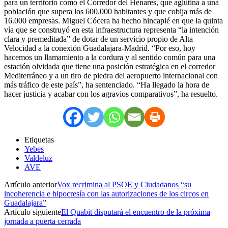
para un territorio como el Corredor del Henares, que aglutina a una
población que supera los 600.000 habitantes y que cobija más de
16.000 empresas. Miguel Cócera ha hecho hincapié en que la quinta
vía que se construyó en esta infraestructura representa “la intención
clara y premeditada” de dotar de un servicio propio de Alta
Velocidad a la conexión Guadalajara-Madrid. “Por eso, hoy
hacemos un llamamiento a la cordura y al sentido común para una
estación olvidada que tiene una posición estratégica en el corredor
Mediterráneo y a un tiro de piedra del aeropuerto internacional con
más tráfico de este país”, ha sentenciado. “Ha llegado la hora de
hacer justicia y acabar con los agravios comparativos”, ha resuelto.
Etiquetas
Yebes
Valdeluz
AVE
Artículo anterior
Vox recrimina al PSOE y Ciudadanos “su
incoherencia e hipocresía con las autorizaciones de los circos en
Guadalajara”
Artículo siguiente
El Quabit disputará el encuentro de la próxima
jornada a puerta cerrada