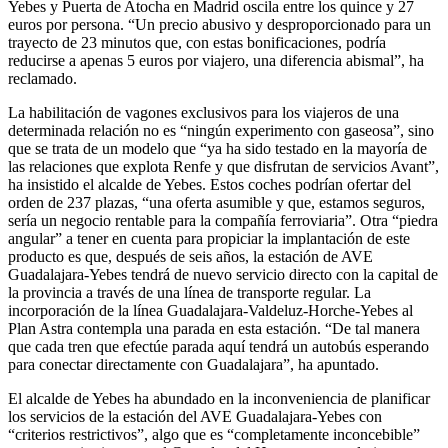
Yebes y Puerta de Atocha en Madrid oscila entre los quince y 27
euros por persona. “Un precio abusivo y desproporcionado para un
trayecto de 23 minutos que, con estas bonificaciones, podría
reducirse a apenas 5 euros por viajero, una diferencia abismal”, ha
reclamado.
La habilitación de vagones exclusivos para los viajeros de una
determinada relación no es “ningún experimento con gaseosa”, sino
que se trata de un modelo que “ya ha sido testado en la mayoría de
las relaciones que explota Renfe y que disfrutan de servicios Avant”,
ha insistido el alcalde de Yebes. Estos coches podrían ofertar del
orden de 237 plazas, “una oferta asumible y que, estamos seguros,
sería un negocio rentable para la compañía ferroviaria”. Otra “piedra
angular” a tener en cuenta para propiciar la implantación de este
producto es que, después de seis años, la estación de AVE
Guadalajara-Yebes tendrá de nuevo servicio directo con la capital de
la provincia a través de una línea de transporte regular. La
incorporación de la línea Guadalajara-Valdeluz-Horche-Yebes al
Plan Astra contempla una parada en esta estación. “De tal manera
que cada tren que efectúe parada aquí tendrá un autobús esperando
para conectar directamente con Guadalajara”, ha apuntado.
El alcalde de Yebes ha abundado en la inconveniencia de planificar
los servicios de la estación del AVE Guadalajara-Yebes con
“criterios restrictivos”, algo que es “completamente inconcebible”