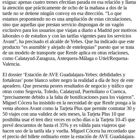
exigua: apenas cuatro trenes efectúan parada en esa relación y llama
la atención que prácticamente de ocho de la mañana a dos de la
tarde no se detiene ningún convoy en esa dirección. “Lo que
estamos proponiendo no es una ampliación de estas circulaciones,
sino que aquellas que prestan servicio dispongan de un vagón
exclusivo para los usuarios que viajan a diario a Madrid por motivos
laborales o de estudios y con las tarifas vigentes para los servicios
Avant”, ha precisado el alcalde de Yebes. Que ha indicado que este
producto “es asumible y alejado de entelequias” puesto que se trata
de un modelo de transporte que Renfe aplica en otras relaciones,
como Calatayud-Zaragoza, Antequera-Málaga o Utiel/Requena-
Valencia.
El dossier ‘Estación de AVE Guadalajara-Yebes: debilidades y
fortalezas’ pone blanco sobre negro la realidad a día de hoy de este
apeadero. Que presenta peores resultados de negocio y tráfico que
otras como Segovia, Toledo, Calatayud, Puertollano o Cuenca,
“precisamente debido a la falta de bonificaciones para los viajeros”.
Miguel Cócera ha insistido en la necesidad de que Renfe ponga a la
venta abonos Avant como la Tarjeta Plus que permite contratar 30 y
50 viajes con una validez de seis meses, la Tarjeta Plus 10 que
posibilita usar el tren diez veces en ocho días o la Tarjeta 10-45 que
prevé descuentos de hasta el 35% y es válida para viajeros que
hacen uso de la tarifa ida y vuelta. Miguel Cócera ha recordado que
el precio del billete ordinario entre la estación de AVE Guadalajara-