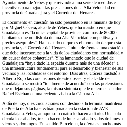
Ayuntamiento de Yebes y que reivindica una serie de medidas e
incentivos para mejorar las prestaciones de la Alta Velocidad en la
provincia de Guadalajara y el Corredor del Henares.
El documento en cuestión ha sido presentado en la mañana de hoy
por Miguel Cócera, alcalde de Yebes, que ha insistido en que
Guadalajara es “la única capital de provincia con más de 80.000
habitantes que no disfruta de una Alta Velocidad competitiva y a
precios asequibles”. Ha insistido en que es el momento de que esta
provincia y el Corredor del Henares “miren de frente a una estación
que debe incorporarse a la vida de los ciudadanos con normalidad y
sin causar daños colaterales”. Y ha lamentado que la ciudad de
Guadalajara “haya dado la espalda durante más de una década” a
una infraestructura fundamental para el desarrollo y bienestar de sus
vecinos y las localidades del entorno. Días atrás, Cócera trasladó a
Alberto Rojo las conclusiones de este dossier y el alcalde de
Guadalajara se mostró “totalmente de acuerdo” con las pretensiones
que reflejan sus páginas, la misma sintonía que le reiteró el senador
Rafael Esteban en una reciente visita a la Cámara Alta.
A día de hoy, diez circulaciones con destino a la terminal madrileña
de Puerta de Atocha efectúan parada en la estación de AVE
Guadalajara-Yebes, aunque solo cuatro lo hacen a diario. Una solo
circula los sábados, tres lo hacen de lunes a sábado y dos de lunes a
viernes y domingos. En sentido Barcelona, la oferta es mucho más