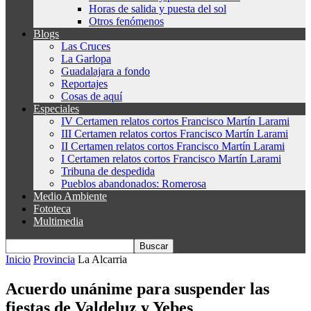
Horas de salida y puesta del sol
Otros fenómenos
Blogs
Las Cruces
La Garlopa
Guadalajara a fondo
Reportajes
Cosas de aquí
Especiales
IV Certamen relatos cortos Francisco Martín Larami
III Certamen relatos cortos Francisco Martín Larami
II Certamen relatos cortos Francisco Martín Larami
I Certamen relatos cortos Francisco Martín Larami
Tribuna de despedida
Pueblos abandonados: Romerosa
Medio Ambiente
Fototeca
Multimedia
Inicio
Provincia
La Alcarria
Acuerdo unánime para suspender las
fiestas de Valdeluz y Yebes