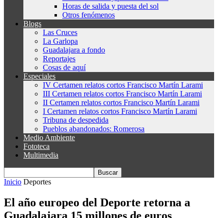
Horas de salida y puesta del sol
Otros fenómenos
Blogs
Las Cruces
La Garlopa
Guadalajara a fondo
Reportajes
Cosas de aquí
Especiales
IV Certamen relatos cortos Francisco Martín Larami
III Certamen relatos cortos Francisco Martín Larami
II Certamen relatos cortos Francisco Martín Larami
I Certamen relatos cortos Francisco Martín Larami
Tribuna de despedida
Pueblos abandonados: Romerosa
Medio Ambiente
Fototeca
Multimedia
Inicio
Deportes
El año europeo del Deporte retorna a
Guadalajara 15 millones de euros