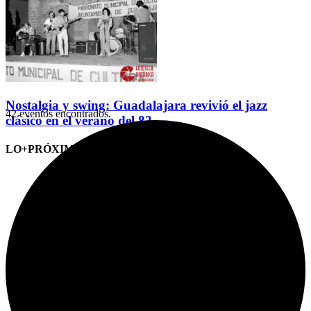
Nostalgia y swing: Guadalajara revivió el jazz
42 eventos encontrados.
clásico en el verano del 82
LO+PRÓXIMO (CITAS)