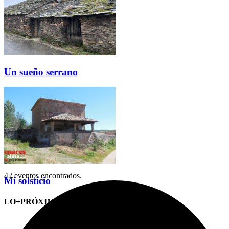
Un sueño serrano
42 eventos encontrados.
Mi solsticio
LO+PRÓXIMO (CITAS)