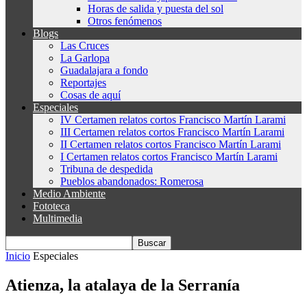
Horas de salida y puesta del sol
Otros fenómenos
Blogs
Las Cruces
La Garlopa
Guadalajara a fondo
Reportajes
Cosas de aquí
Especiales
IV Certamen relatos cortos Francisco Martín Larami
III Certamen relatos cortos Francisco Martín Larami
II Certamen relatos cortos Francisco Martín Larami
I Certamen relatos cortos Francisco Martín Larami
Tribuna de despedida
Pueblos abandonados: Romerosa
Medio Ambiente
Fototeca
Multimedia
Inicio
Especiales
Atienza, la atalaya de la Serranía