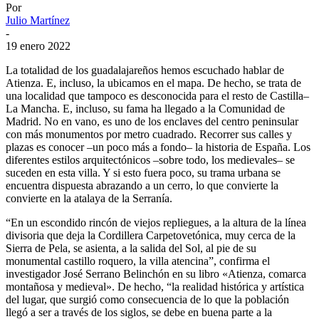
Por
Julio Martínez
-
19 enero 2022
La totalidad de los guadalajareños hemos escuchado hablar de
Atienza. E, incluso, la ubicamos en el mapa. De hecho, se trata de
una localidad que tampoco es desconocida para el resto de Castilla–
La Mancha. E, incluso, su fama ha llegado a la Comunidad de
Madrid. No en vano, es uno de los enclaves del centro peninsular
con más monumentos por metro cuadrado. Recorrer sus calles y
plazas es conocer –un poco más a fondo– la historia de España. Los
diferentes estilos arquitectónicos –sobre todo, los medievales– se
suceden en esta villa. Y si esto fuera poco, su trama urbana se
encuentra dispuesta abrazando a un cerro, lo que convierte la
convierte en la atalaya de la Serranía.
“En un escondido rincón de viejos repliegues, a la altura de la línea
divisoria que deja la Cordillera Carpetovetónica, muy cerca de la
Sierra de Pela, se asienta, a la salida del Sol, al pie de su
monumental castillo roquero, la villa atencina”, confirma el
investigador José Serrano Belinchón en su libro «Atienza, comarca
montañosa y medieval». De hecho, “la realidad histórica y artística
del lugar, que surgió como consecuencia de lo que la población
llegó a ser a través de los siglos, se debe en buena parte a la