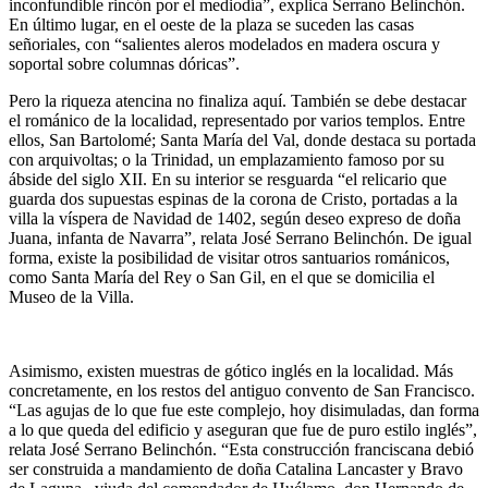
inconfundible rincón por el mediodía”, explica Serrano Belinchón.
En último lugar, en el oeste de la plaza se suceden las casas
señoriales, con “salientes aleros modelados en madera oscura y
soportal sobre columnas dóricas”.
Pero la riqueza atencina no finaliza aquí. También se debe destacar
el románico de la localidad, representado por varios templos. Entre
ellos, San Bartolomé; Santa María del Val, donde destaca su portada
con arquivoltas; o la Trinidad, un emplazamiento famoso por su
ábside del siglo XII. En su interior se resguarda “el relicario que
guarda dos supuestas espinas de la corona de Cristo, portadas a la
villa la víspera de Navidad de 1402, según deseo expreso de doña
Juana, infanta de Navarra”, relata José Serrano Belinchón. De igual
forma, existe la posibilidad de visitar otros santuarios románicos,
como Santa María del Rey o San Gil, en el que se domicilia el
Museo de la Villa.
Asimismo, existen muestras de gótico inglés en la localidad. Más
concretamente, en los restos del antiguo convento de San Francisco.
“Las agujas de lo que fue este complejo, hoy disimuladas, dan forma
a lo que queda del edificio y aseguran que fue de puro estilo inglés”,
relata José Serrano Belinchón. “Esta construcción franciscana debió
ser construida a mandamiento de doña Catalina Lancaster y Bravo