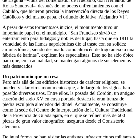
de Laguna –viuda del comendador de Huélamo, don Hernando de
Rojas Sandoval–, después de no pocos enfrentamientos con el
Cabildo, que hicieron precisa la intervención directa de los Reyes
Católicos y del mismo papa, el oriundo de Játiva, Alejandro VI”.
A pesar de estos tormentosos inicios, el monumento tuvo un
importante papel en el municipio. “San Francisco sirvió de
enterramiento para hidalgos y nobles del lugar, hasta que en 1811 la
voracidad de las llamas napoleónicas dio al traste con su solidez
arquitectónica, siendo destinado como almacén de trigo anexo a una
fábrica de harinas”, explican los especialistas. Esto no ha sido óbice
para que, en la actualidad, se mantengan algunos de sus elementos
más destacados.
Un patrimonio que no cesa
Pero más allá de los edificios históricos de carácter religioso, se
pueden visitar otros monumentos que, a lo largo de los siglos, han
poseído diversos usos. Entre ellos, la posada del Cordón, un antiguo
caserón del siglo XV en cuya portada destaca la gran trenza de
piedra esculpida alrededor del dintel. Actualmente, se constituye
como la sede del Centro de Interpretación de la Cultura Tradicional
de la Provincia de Guadalajara, en el que se reúnen más de 600
piezas de gran valor etnográfico, aseguran desde el Consistorio
atencino.
De igual forma, se han visitar las antiguas infraestructuras militares y