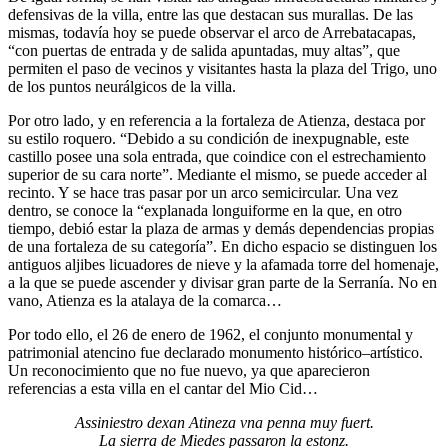
defensivas de la villa, entre las que destacan sus murallas. De las
mismas, todavía hoy se puede observar el arco de Arrebatacapas,
“con puertas de entrada y de salida apuntadas, muy altas”, que
permiten el paso de vecinos y visitantes hasta la plaza del Trigo, uno
de los puntos neurálgicos de la villa.
Por otro lado, y en referencia a la fortaleza de Atienza, destaca por
su estilo roquero. “Debido a su condición de inexpugnable, este
castillo posee una sola entrada, que coindice con el estrechamiento
superior de su cara norte”. Mediante el mismo, se puede acceder al
recinto. Y se hace tras pasar por un arco semicircular. Una vez
dentro, se conoce la “explanada longuiforme en la que, en otro
tiempo, debió estar la plaza de armas y demás dependencias propias
de una fortaleza de su categoría”. En dicho espacio se distinguen los
antiguos aljibes licuadores de nieve y la afamada torre del homenaje,
a la que se puede ascender y divisar gran parte de la Serranía. No en
vano, Atienza es la atalaya de la comarca…
Por todo ello, el 26 de enero de 1962, el conjunto monumental y
patrimonial atencino fue declarado monumento histórico–artístico.
Un reconocimiento que no fue nuevo, ya que aparecieron
referencias a esta villa en el cantar del Mio Cid…
Assiniestro dexan Atineza vna penna muy fuert.
La sierra de Miedes passaron la estonz.