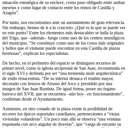
situación estratégica de su enclave, como paso obligado entre ambas
mesetas y como lugar de contacto entre los reinos de Castilla y
Aragón”.
Por tanto, nos encontramos ante un asentamiento de gran relevancia.
Sin embargo, hemos de ir a lo concreto: ¿Qué es lo que se puede ver
en este punto? Entre los elementos más destacables se halla la plaza
del Trigo, que –además– funge como uno de los centros neurálgicos
del municipio. “Se constituye como uno de los cosos más originales
y bellos que el visitante puede encontrar en esta Castilla de plazas
hermosas”, explican los especialistas.
De hecho, en el perímetro del espacio se distinguen recursos de
primer nivel, como la iglesia arciprestal de San Juan, reconstruida en
el siglo XVI y definida por ser “una tremenda mole arquitectónica”
de estilo renacentista. “De su interior destaca el retablo mayor,
decorado con lienzos de Alonso del Arco y presidido por una
imagen de San Juan Bautista. De igual forma, posee un órgano
barroco del XVII, que se encuentra –aún hoy– en funcionamiento”,
confirman desde el Ayuntamiento.
Asimismo, en otro costado de la plaza existe la posibilidad de
recorrer los típicos soportales castellanos, pertenecientes a “viejas
viviendas volanderas”. Un poco más allá se observa “una ventana
esquinada con arco angular de dovelas”, que “carga de encanto su