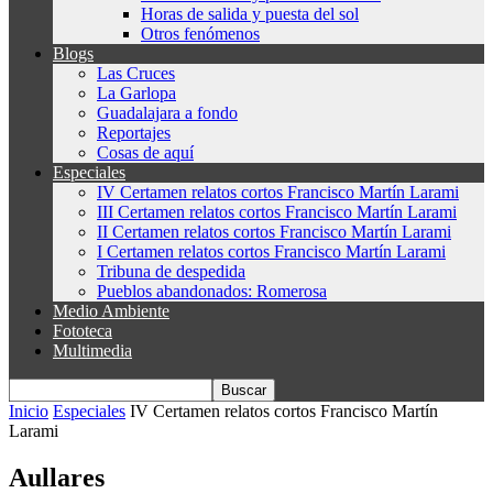
Horas de salida y puesta del sol
Otros fenómenos
Blogs
Las Cruces
La Garlopa
Guadalajara a fondo
Reportajes
Cosas de aquí
Especiales
IV Certamen relatos cortos Francisco Martín Larami
III Certamen relatos cortos Francisco Martín Larami
II Certamen relatos cortos Francisco Martín Larami
I Certamen relatos cortos Francisco Martín Larami
Tribuna de despedida
Pueblos abandonados: Romerosa
Medio Ambiente
Fototeca
Multimedia
Inicio
Especiales
IV Certamen relatos cortos Francisco Martín
Larami
Aullares