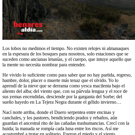
Los lobos no medimos el tiempo. No existen relojes ni almanaques
en la espesura de los bosques para nosotros, solo estaciones que se
suceden como ancianas letanías, y el cuerpo, que intuye aquello que
la mente no necesita nombrar para entender.
He vivido lo suficiente como para saber que no hay partida, regreso,
hambre, dolor, placer o muerte más tenaz que el olvido. Yo lo
aprendí de la nieve que se derrama como yesca macilenta bajo el
aliento del alba; del viento que, con su párvula lengua y el roce de
sus yemas encendidas, desciende por la garganta del Sorbe; del
sueño hayedo en La Tejera Negra durante el gélido invierno…
Nací norte arriba, donde el Duero serpentea entre encinas y
canchales, y los pastores, bendiciendo prados y rebaños, aún
guardan el ancestral rito de las cañadas trashumancias. Crecí con la
huida; la manada se rompía cada luna entre los riscos. Así me
acostumbré a trotar en solitario. Fueron el miedo y el viento