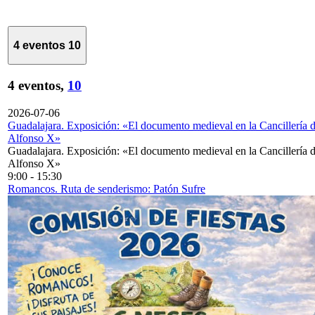
4 eventos
10
4 eventos,
10
2026-07-06
Guadalajara. Exposición: «El documento medieval en la Cancillería 
Alfonso X»
Guadalajara. Exposición: «El documento medieval en la Cancillería 
Alfonso X»
9:00
-
15:30
Romancos. Ruta de senderismo: Patón Sufre