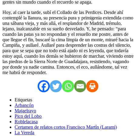
gentes sin mundo cuando el recuerdo se apaga.
Hoy, al caer la tarde, subí el Collado de las Perdices. Desde ahí
contemplé la llanura, su presencia pura y primigenia extendida como
una sábana vieja, y más allá, el resplandor de Madrid, trémulo,
lejano, inalcanzable en su sueño desvelado. Y, he pensado: “para
cuando las patas ya no respondan y el resuello me postre, antes de
que llegue el fin, buscaré la cima limpia de un monte, miraré hacia la
Campiña, y aullaré. Aullaré para desprender las costras del silencio,
para que se sepa que no todo está ajado ni es leyenda, que todavía
estoy aquí, cuando los demás se hubieron de marchar, viviendo entre
las piedras de la Sierra Norte de Guadalajara, resistiendo, vagando
por donde ya nadie camina. Entonces, el eco, aullándome, tal vez
me habrá de responder.
Etiquetas
Arbancón
Majaelrayo
Pico del Lobo
Roblelacasa
Certamen de relatos cortos Francisco Martín (Larami)
La Vereda