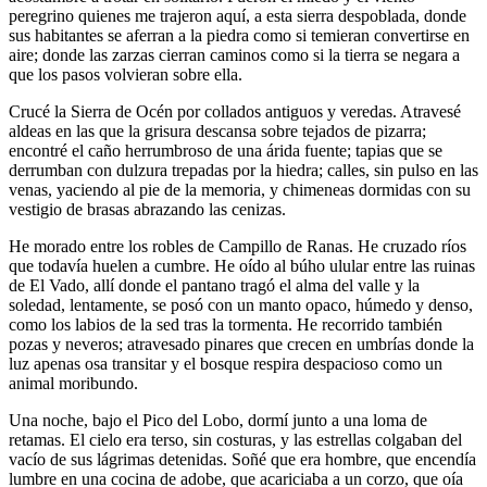
peregrino quienes me trajeron aquí, a esta sierra despoblada, donde
sus habitantes se aferran a la piedra como si temieran convertirse en
aire; donde las zarzas cierran caminos como si la tierra se negara a
que los pasos volvieran sobre ella.
Crucé la Sierra de Océn por collados antiguos y veredas. Atravesé
aldeas en las que la grisura descansa sobre tejados de pizarra;
encontré el caño herrumbroso de una árida fuente; tapias que se
derrumban con dulzura trepadas por la hiedra; calles, sin pulso en las
venas, yaciendo al pie de la memoria, y chimeneas dormidas con su
vestigio de brasas abrazando las cenizas.
He morado entre los robles de Campillo de Ranas. He cruzado ríos
que todavía huelen a cumbre. He oído al búho ulular entre las ruinas
de El Vado, allí donde el pantano tragó el alma del valle y la
soledad, lentamente, se posó con un manto opaco, húmedo y denso,
como los labios de la sed tras la tormenta. He recorrido también
pozas y neveros; atravesado pinares que crecen en umbrías donde la
luz apenas osa transitar y el bosque respira despacioso como un
animal moribundo.
Una noche, bajo el Pico del Lobo, dormí junto a una loma de
retamas. El cielo era terso, sin costuras, y las estrellas colgaban del
vacío de sus lágrimas detenidas. Soñé que era hombre, que encendía
lumbre en una cocina de adobe, que acariciaba a un corzo, que oía