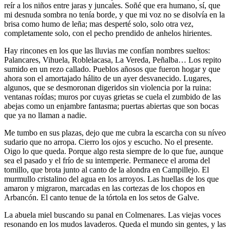
reír a los niños entre jaras y juncales. Soñé que era humano, sí, que
mi desnuda sombra no tenía borde, y que mi voz no se disolvía en la
brisa como humo de leña; mas desperté solo, solo otra vez,
completamente solo, con el pecho prendido de anhelos hirientes.
Hay rincones en los que las lluvias me confían nombres sueltos:
Palancares, Vihuela, Roblelacasa, La Vereda, Peñalba… Los repito
sumido en un rezo callado. Pueblos añosos que fueron hogar y que
ahora son el amortajado hálito de un ayer desvanecido. Lugares,
algunos, que se desmoronan digeridos sin violencia por la ruina:
ventanas roídas; muros por cuyas grietas se cuela el zumbido de las
abejas como un enjambre fantasma; puertas abiertas que son bocas
que ya no llaman a nadie.
Me tumbo en sus plazas, dejo que me cubra la escarcha con su níveo
sudario que no arropa. Cierro los ojos y escucho. No el presente.
Oigo lo que queda. Porque algo resta siempre de lo que fue, aunque
sea el pasado y el frío de su intemperie. Permanece el aroma del
tomillo, que brota junto al canto de la alondra en Campillejo. El
murmullo cristalino del agua en los arroyos. Las huellas de los que
amaron y migraron, marcadas en las cortezas de los chopos en
Arbancón. El canto tenue de la tórtola en los setos de Galve.
La abuela miel buscando su panal en Colmenares. Las viejas voces
resonando en los mudos lavaderos. Queda el mundo sin gentes, y las