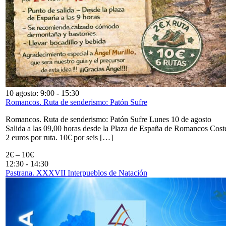
10 agosto: 9:00
-
15:30
Romancos. Ruta de senderismo: Patón Sufre
Romancos. Ruta de senderismo: Patón Sufre Lunes 10 de agosto
Salida a las 09,00 horas desde la Plaza de España de Romancos Cost
2 euros por ruta. 10€ por seis […]
2€ – 10€
12:30
-
14:30
Pastrana. XXXVII Interpueblos de Natación