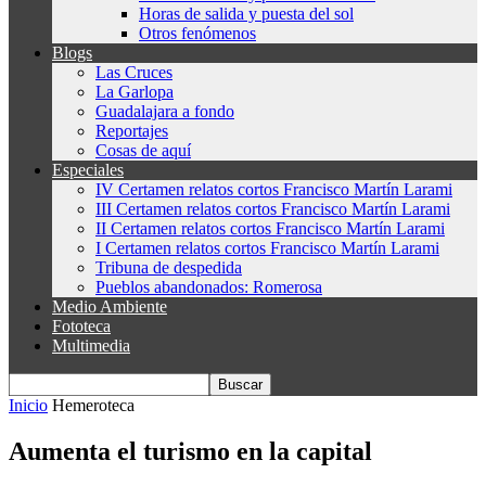
Horas de salida y puesta del sol
Otros fenómenos
Blogs
Las Cruces
La Garlopa
Guadalajara a fondo
Reportajes
Cosas de aquí
Especiales
IV Certamen relatos cortos Francisco Martín Larami
III Certamen relatos cortos Francisco Martín Larami
II Certamen relatos cortos Francisco Martín Larami
I Certamen relatos cortos Francisco Martín Larami
Tribuna de despedida
Pueblos abandonados: Romerosa
Medio Ambiente
Fototeca
Multimedia
Inicio
Hemeroteca
Aumenta el turismo en la capital