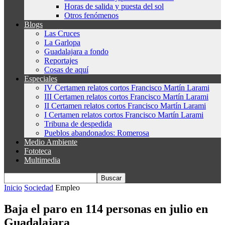
Horas de salida y puesta del sol
Otros fenómenos
Blogs
Las Cruces
La Garlopa
Guadalajara a fondo
Reportajes
Cosas de aquí
Especiales
IV Certamen relatos cortos Francisco Martín Larami
III Certamen relatos cortos Francisco Martín Larami
II Certamen relatos cortos Francisco Martín Larami
I Certamen relatos cortos Francisco Martín Larami
Tribuna de despedida
Pueblos abandonados: Romerosa
Medio Ambiente
Fototeca
Multimedia
Inicio
Sociedad
Empleo
Baja el paro en 114 personas en julio en
Guadalajara