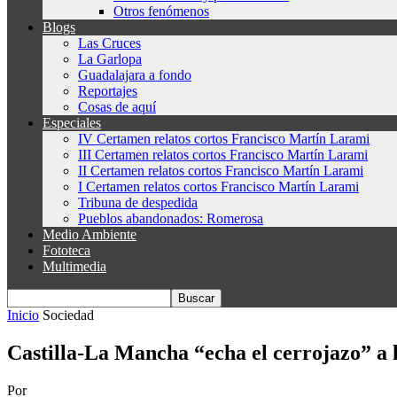
Otros fenómenos
Blogs
Las Cruces
La Garlopa
Guadalajara a fondo
Reportajes
Cosas de aquí
Especiales
IV Certamen relatos cortos Francisco Martín Larami
III Certamen relatos cortos Francisco Martín Larami
II Certamen relatos cortos Francisco Martín Larami
I Certamen relatos cortos Francisco Martín Larami
Tribuna de despedida
Pueblos abandonados: Romerosa
Medio Ambiente
Fototeca
Multimedia
Inicio
Sociedad
Castilla-La Mancha “echa el cerrojazo” a l
Por