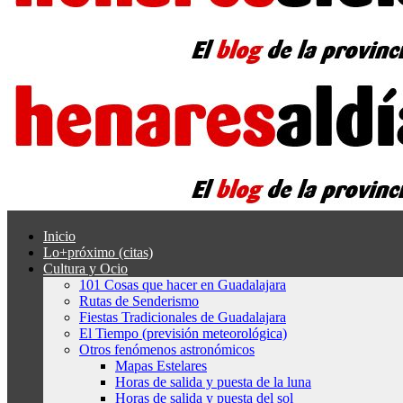
Inicio
Lo+próximo (citas)
Cultura y Ocio
101 Cosas que hacer en Guadalajara
Rutas de Senderismo
Fiestas Tradicionales de Guadalajara
El Tiempo (previsión meteorológica)
Otros fenómenos astronómicos
Mapas Estelares
Horas de salida y puesta de la luna
Horas de salida y puesta del sol