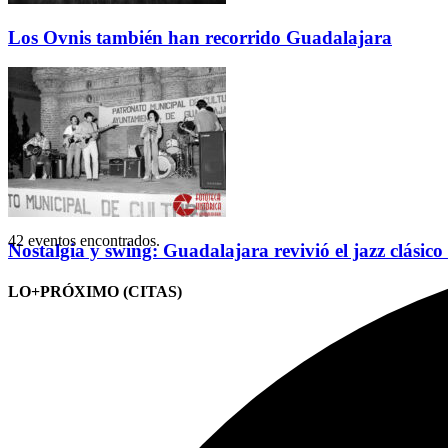
Los Ovnis también han recorrido Guadalajara
42 eventos encontrados.
Nostalgia y swing: Guadalajara revivió el jazz clásico
LO+PRÓXIMO (CITAS)