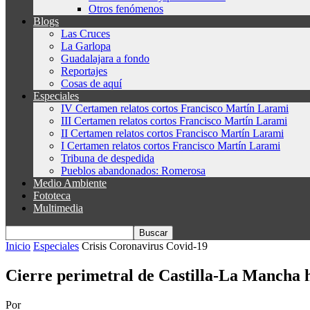
Otros fenómenos
Blogs
Las Cruces
La Garlopa
Guadalajara a fondo
Reportajes
Cosas de aquí
Especiales
IV Certamen relatos cortos Francisco Martín Larami
III Certamen relatos cortos Francisco Martín Larami
II Certamen relatos cortos Francisco Martín Larami
I Certamen relatos cortos Francisco Martín Larami
Tribuna de despedida
Pueblos abandonados: Romerosa
Medio Ambiente
Fototeca
Multimedia
Inicio
Especiales
Crisis Coronavirus Covid-19
Cierre perimetral de Castilla-La Mancha 
Por