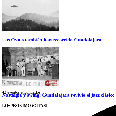
Los Ovnis también han recorrido Guadalajara
42 eventos encontrados.
Nostalgia y swing: Guadalajara revivió el jazz clásico
LO+PRÓXIMO (CITAS)