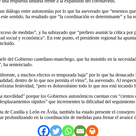
una respuesta unitaria frente a la expansión del coronavirus.
r un diálogo entre autonomías por lo que ha aseverado que “tenemos qu
n este sentido, ha resaltado que “la coordinación es determinante” y ha
xceso de medidas”, y ha subrayado que “prefiero asumir la crítica por
ad social y económica”. En este punto, el presidente regional ha apunta
ncluido.
jefe del Gobierno castellano-manchego, que ha insistido en la necesida
”, ha sentenciado.
ferente, a muchos efectos es temporada baja” por lo que ha destacado l
lidad, dentro de lo que nos permita el virus”, ha aseverado. Al respect
 próxima festividad, “pero es dolorosísimo todo lo que nos está tocando 
 movilidad” porque los Gobiernos autonómicos cuentan con “cientos de 
esplazamientos rápidos” que incrementen la dificultad del seguimiento y
ta de Castilla y León en Ávila, también ha estado presente el conseje
r profundizando en la coordinación de medidas para frenar el avance 