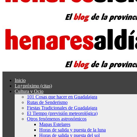
Inicio
Lo+próximo (citas)
Cultura y Ocio
101 Cosas que hacer en Guadalajara
Rutas de Senderismo
Fiestas Tradicionales de Guadalajara
El Tiempo (previsión meteorológica)
Otros fenómenos astronómicos
Mapas Estelares
Horas de salida y puesta de la luna
Horas de salida y puesta del sol