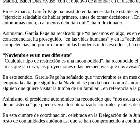
Madrid, Isabel Díaz Ayuso, con el objetivo de ahondar en el diseño de 
En este marco, García-Page ha insistido en la necesidad de establece
“ejercicio saludable de hablar primero, antes de tomar decisiones”. E
autonomías unen, o al menos deberían unir”, ha reflexionado.
Asimismo, García-Page ha recalcado que “si pecamos en algo, es en e
consecuencias, ha proseguido, “en las vidas humanas” y en la “activid
competencias, no por arrojarnos ni las banderas ni los escudos”, ha co
“Noviembre es un mes diferente”
“Cualquier tipo de restricción es una incomodidad”, ha reconocido el 
“más que la curva, las proyecciones o las perspectivas que nos avisan
En este sentido, García-Page ha señalado que “noviembre es un mes di
temporada alta que significa la Navidad, se pueda hacer con más norma
alguien que quiere visitar la tumba de un familiar”, en referencia a la
Asimismo, el presidente autonómico ha reconocido que “nos asusta esa
de un sistema “que pueda verse desnaturalizado con miles y miles de d
En esta cumbre de coordinación, celebrada en la Delegación de la Jun
resto de comunidades autónomas, que se han comprometido a continua