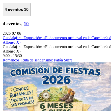
4 eventos
10
4 eventos,
10
2026-07-06
Guadalajara. Exposición: «El documento medieval en la Cancillería 
Alfonso X»
Guadalajara. Exposición: «El documento medieval en la Cancillería 
Alfonso X»
9:00
-
15:30
Romancos. Ruta de senderismo: Patón Sufre