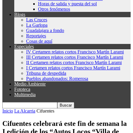
Horas de salida y puesta del sol
Otros fenómenos
Blogs
Las Cruces
La Garlopa
Guadalajara a fondo
Reportajes
Cosas de aquí
Especiales
IV Certamen relatos cortos Francisco Martín Larami
III Certamen relatos cortos Francisco Martín Larami
II Certamen relatos cortos Francisco Martín Larami
I Certamen relatos cortos Francisco Martín Larami
Tribuna de despedida
Pueblos abandonados: Romerosa
Medio Ambiente
Fototeca
Multimedia
Inicio
La Alcarria
Cifuentes
Cifuentes celebrará este fin de semana la
I edición de los “Autos Locos “Villa de