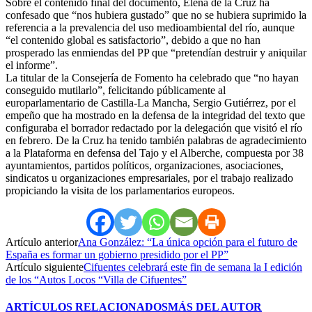
Sobre el contenido final del documento, Elena de la Cruz ha
confesado que “nos hubiera gustado” que no se hubiera suprimido la
referencia a la prevalencia del uso medioambiental del río, aunque
“el contenido global es satisfactorio”, debido a que no han
prosperado las enmiendas del PP que “pretendían destruir y aniquilar
el informe”.
La titular de la Consejería de Fomento ha celebrado que “no hayan
conseguido mutilarlo”, felicitando públicamente al
europarlamentario de Castilla-La Mancha, Sergio Gutiérrez, por el
empeño que ha mostrado en la defensa de la integridad del texto que
configuraba el borrador redactado por la delegación que visitó el río
en febrero. De la Cruz ha tenido también palabras de agradecimiento
a la Plataforma en defensa del Tajo y el Alberche, compuesta por 38
ayuntamientos, partidos políticos, organizaciones, asociaciones,
sindicatos u organizaciones empresariales, por el trabajo realizado
propiciando la visita de los parlamentarios europeos.
Artículo anterior
Ana González: “La única opción para el futuro de
España es formar un gobierno presidido por el PP”
Artículo siguiente
Cifuentes celebrará este fin de semana la I edición
de los “Autos Locos “Villa de Cifuentes”
ARTÍCULOS RELACIONADOS
MÁS DEL AUTOR