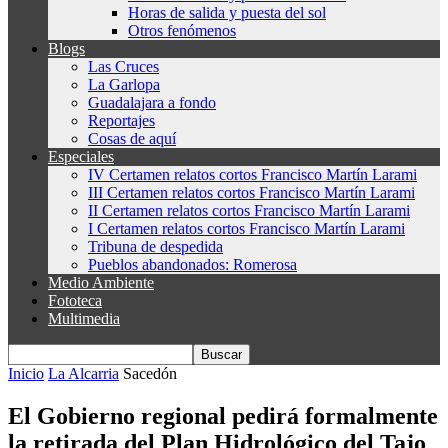
Horas de salida y puesta del sol
Otros fenómenos
Blogs
Las Cruces
La Garlopa
Guadalajara a fondo
Reportajes
Cosas de aquí
Especiales
IV Certamen relatos cortos Francisco Martín Larami
III Certamen relatos cortos Francisco Martín Larami
II Certamen relatos cortos Francisco Martín Larami
I Certamen relatos cortos Francisco Martín Larami
Tribuna de despedida
Pueblos abandonados: Romerosa
Medio Ambiente
Fototeca
Multimedia
Inicio
La Alcarria
Sacedón
El Gobierno regional pedirá formalmente
la retirada del Plan Hidrológico del Tajo