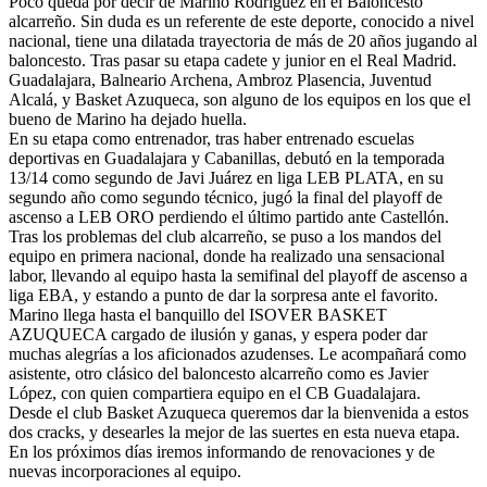
Poco queda por decir de Marino Rodríguez en el Baloncesto
alcarreño. Sin duda es un referente de este deporte, conocido a nivel
nacional, tiene una dilatada trayectoria de más de 20 años jugando al
baloncesto. Tras pasar su etapa cadete y junior en el Real Madrid.
Guadalajara, Balneario Archena, Ambroz Plasencia, Juventud
Alcalá, y Basket Azuqueca, son alguno de los equipos en los que el
bueno de Marino ha dejado huella.
En su etapa como entrenador, tras haber entrenado escuelas
deportivas en Guadalajara y Cabanillas, debutó en la temporada
13/14 como segundo de Javi Juárez en liga LEB PLATA, en su
segundo año como segundo técnico, jugó la final del playoff de
ascenso a LEB ORO perdiendo el último partido ante Castellón.
Tras los problemas del club alcarreño, se puso a los mandos del
equipo en primera nacional, donde ha realizado una sensacional
labor, llevando al equipo hasta la semifinal del playoff de ascenso a
liga EBA, y estando a punto de dar la sorpresa ante el favorito.
Marino llega hasta el banquillo del ISOVER BASKET
AZUQUECA cargado de ilusión y ganas, y espera poder dar
muchas alegrías a los aficionados azudenses. Le acompañará como
asistente, otro clásico del baloncesto alcarreño como es Javier
López, con quien compartiera equipo en el CB Guadalajara.
Desde el club Basket Azuqueca queremos dar la bienvenida a estos
dos cracks, y desearles la mejor de las suertes en esta nueva etapa.
En los próximos días iremos informando de renovaciones y de
nuevas incorporaciones al equipo.