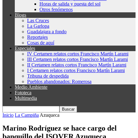
Horas de salida y puesta del sol
Otros fenómenos
Blogs
Las Cruces
La Garlopa
Guadalajara a fondo
Reportajes
Cosas de aquí
Especiales
IV Certamen relatos cortos Francisco Martín Larami
III Certamen relatos cortos Francisco Martín Larami
II Certamen relatos cortos Francisco Martín Larami
I Certamen relatos cortos Francisco Martín Larami
Tribuna de despedida
Pueblos abandonados: Romerosa
Medio Ambiente
Fototeca
Multimedia
Inicio
La Campiña
Azuqueca
Marino Rodríguez se hace cargo del
banquillo del ISOVER Azuqueca