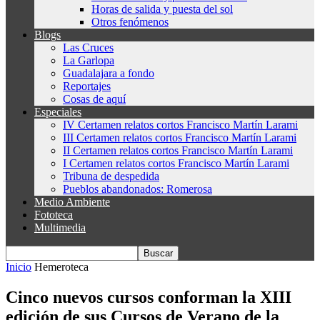
Horas de salida y puesta del sol
Otros fenómenos
Blogs
Las Cruces
La Garlopa
Guadalajara a fondo
Reportajes
Cosas de aquí
Especiales
IV Certamen relatos cortos Francisco Martín Larami
III Certamen relatos cortos Francisco Martín Larami
II Certamen relatos cortos Francisco Martín Larami
I Certamen relatos cortos Francisco Martín Larami
Tribuna de despedida
Pueblos abandonados: Romerosa
Medio Ambiente
Fototeca
Multimedia
Inicio
Hemeroteca
Cinco nuevos cursos conforman la XIII
edición de sus Cursos de Verano de la