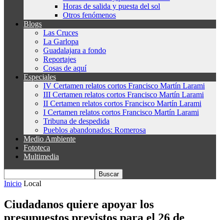
Horas de salida y puesta del sol
Otros fenómenos
Blogs
Las Cruces
La Garlopa
Guadalajara a fondo
Reportajes
Cosas de aquí
Especiales
IV Certamen relatos cortos Francisco Martín Larami
III Certamen relatos cortos Francisco Martín Larami
II Certamen relatos cortos Francisco Martín Larami
I Certamen relatos cortos Francisco Martín Larami
Tribuna de despedida
Pueblos abandonados: Romerosa
Medio Ambiente
Fototeca
Multimedia
Inicio
Local
Ciudadanos quiere apoyar los
presupuestos previstos para el 26 de