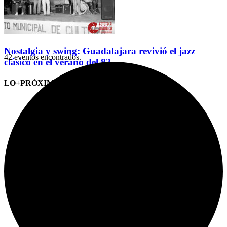
Nostalgia y swing: Guadalajara revivió el jazz
42 eventos encontrados.
clásico en el verano del 82
LO+PRÓXIMO (CITAS)