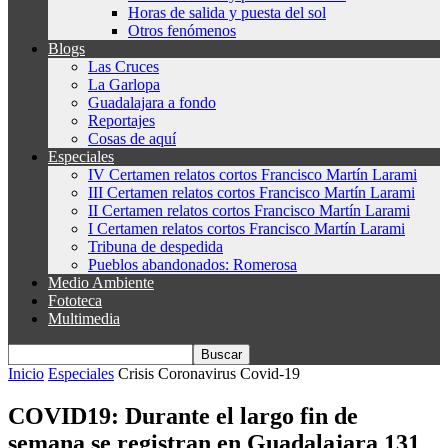
Horas de salida y puesta del sol
Otros fenómenos
Blogs
Las Cruces
La Garlopa
Guadalajara a fondo
Reportajes
Cosas de aquí
Especiales
IV Certamen relatos cortos Francisco Martín Larami
III Certamen relatos cortos Francisco Martín Larami
II Certamen relatos cortos Francisco Martín Larami
I Certamen relatos cortos Francisco Martín Larami
Tribuna de despedida
Pueblos abandonados: Romerosa
Medio Ambiente
Fototeca
Multimedia
Inicio
Especiales
Crisis Coronavirus Covid-19
COVID19: Durante el largo fin de
semana se registran en Guadalajara 131